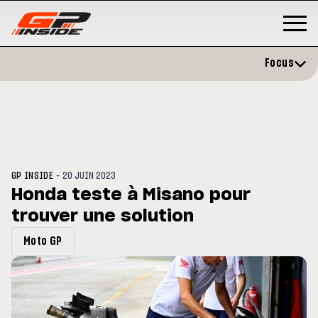
Focus
-
GP INSIDE
20 JUIN 2023
Honda teste à Misano pour
trouver une solution
MOTO GP
s opéré avec succès de la
Silverstone : Horaires et
Moto GP
ule droite à Madrid
Programme du GP de Grande-
Bretagne