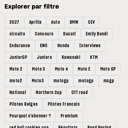
Explorer par filtre
2027
Aprilia
Auto
BMW
CEV
circuits
Concours
Ducati
Emily Bondi
Endurance
EWC
Honda
Interviews
JuniorGP
Juniors
Kawasaki
KTM
Moto 2
Moto 3
Moto 4
Moto E
Moto GP
moto2
Moto3
motogp
motogp
mxgp
National
Northern Cup
Off road
Pilotes Belges
Pilotes Francais
Pourquoi s'abonner ?
Premium
red bull rookies cup
Résultats
Road Racing