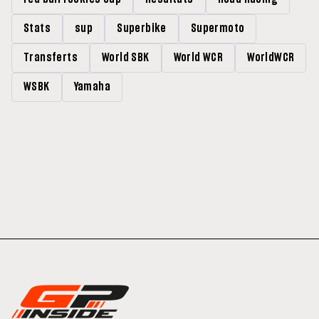
Stats
sup
Superbike
Supermoto
Transferts
World SBK
World WCR
WorldWCR
WSBK
Yamaha