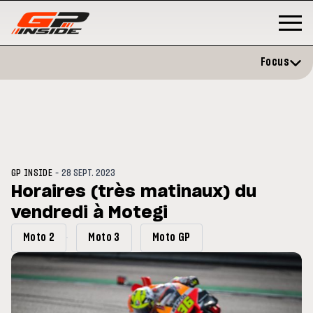
Focus
-
GP INSIDE
28 SEPT. 2023
Horaires (très matinaux) du
vendredi à Motegi
GP
MOTO GP
rstone : Horaires et
Zarco évite l'opération et vise
Moto 2
Moto 3
Moto GP
amme du GP de Grande-
retour en septembre
agne