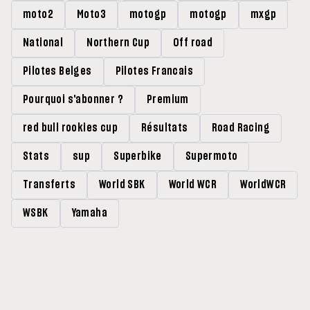
moto2
Moto3
motogp
motogp
mxgp
National
Northern Cup
Off road
Pilotes Belges
Pilotes Francais
Pourquoi s'abonner ?
Premium
red bull rookies cup
Résultats
Road Racing
Stats
sup
Superbike
Supermoto
Transferts
World SBK
World WCR
WorldWCR
WSBK
Yamaha