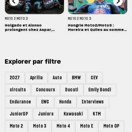
MOTO 2
MOTO 3
MOTO 2
MOTO 3
Holgado et Alonso
Hongrie Moto2/Moto3 :
prolongent chez Aspar,
Moreira et Quiles au sommet,
Quiles reste en Moto3 avec
Barry Baltus en Q1
Morelli
Explorer par filtre
2027
Aprilia
Auto
BMW
CEV
circuits
Concours
Ducati
Emily Bondi
Endurance
EWC
Honda
Interviews
JuniorGP
Juniors
Kawasaki
KTM
Moto 2
Moto 3
Moto 4
Moto E
Moto GP