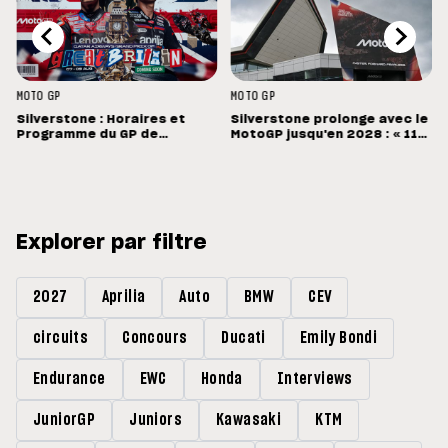
MOTO GP
MOTO GP
Silverstone : Horaires et
Silverstone prolonge avec le
Programme du GP de
MotoGP jusqu'en 2028 : « 11
Grande-Bretagne
vainqueurs différents en 11
Grands Prix »
Explorer par filtre
2027
Aprilia
Auto
BMW
CEV
circuits
Concours
Ducati
Emily Bondi
Endurance
EWC
Honda
Interviews
JuniorGP
Juniors
Kawasaki
KTM