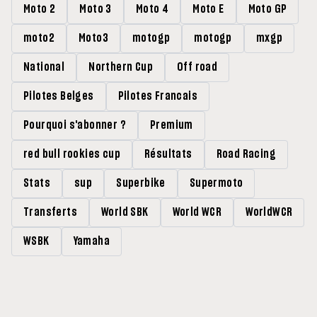
Moto 2
Moto 3
Moto 4
Moto E
Moto GP
moto2
Moto3
motogp
motogp
mxgp
National
Northern Cup
Off road
Pilotes Belges
Pilotes Francais
Pourquoi s'abonner ?
Premium
red bull rookies cup
Résultats
Road Racing
Stats
sup
Superbike
Supermoto
Transferts
World SBK
World WCR
WorldWCR
WSBK
Yamaha