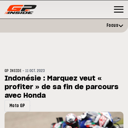
Focus
-
GP INSIDE
11 OCT. 2023
Indonésie : Marquez veut «
profiter » de sa fin de parcours
GP
MOTO GP
stone : Horaires et
avec Honda
Zarco évite l'opération et vise 
amme du GP de Grande-
retour en septembre
gne
Moto GP