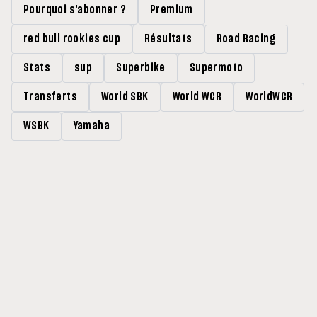
Pourquoi s'abonner ?
Premium
red bull rookies cup
Résultats
Road Racing
Stats
sup
Superbike
Supermoto
Transferts
World SBK
World WCR
WorldWCR
WSBK
Yamaha