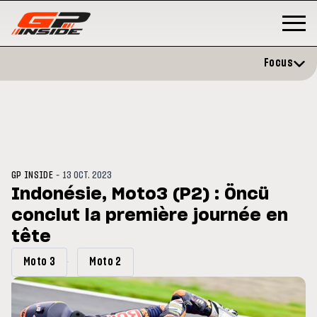
Focus
-
GP INSIDE
13 OCT. 2023
Indonésie, Moto3 (P2) : Öncü
conclut la première journée en
GP
MOTO GP
stone : Horaires et
tête
Zarco évite l'opération et vise 
amme du GP de Grande-
retour en septembre
gne
Moto 3
Moto 2