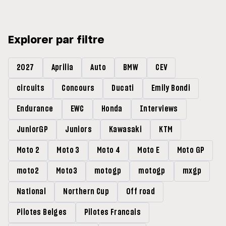
Explorer par filtre
2027
Aprilia
Auto
BMW
CEV
circuits
Concours
Ducati
Emily Bondi
Endurance
EWC
Honda
Interviews
JuniorGP
Juniors
Kawasaki
KTM
Moto 2
Moto 3
Moto 4
Moto E
Moto GP
moto2
Moto3
motogp
motogp
mxgp
National
Northern Cup
Off road
Pilotes Belges
Pilotes Francais