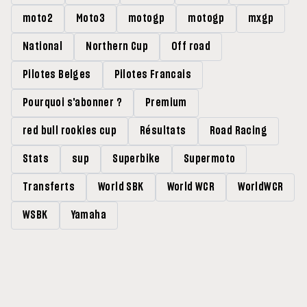
moto2
Moto3
motogp
motogp
mxgp
National
Northern Cup
Off road
Pilotes Belges
Pilotes Francais
Pourquoi s'abonner ?
Premium
red bull rookies cup
Résultats
Road Racing
Stats
sup
Superbike
Supermoto
Transferts
World SBK
World WCR
WorldWCR
WSBK
Yamaha