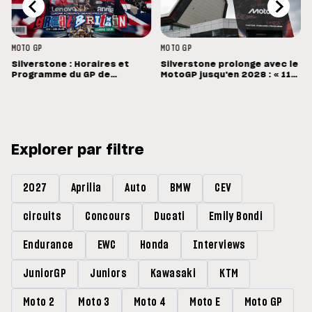
MOTO GP
MOTO GP
Silverstone : Horaires et
Silverstone prolonge avec le
Programme du GP de
MotoGP jusqu'en 2028 : « 11
Grande-Bretagne
vainqueurs différents en 11
Grands Prix »
Explorer par filtre
2027
Aprilia
Auto
BMW
CEV
circuits
Concours
Ducati
Emily Bondi
Endurance
EWC
Honda
Interviews
JuniorGP
Juniors
Kawasaki
KTM
Moto 2
Moto 3
Moto 4
Moto E
Moto GP