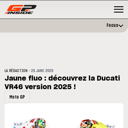
Focus
-
LA RÉDACTION
25 JANV. 2025
Jaune fluo : découvrez la Ducati
VR46 version 2025 !
P
MOTO GP
stone : Horaires et
Zarco évite l'opération et vise 
Moto GP
amme du GP de Grande-
retour en septembre
gne