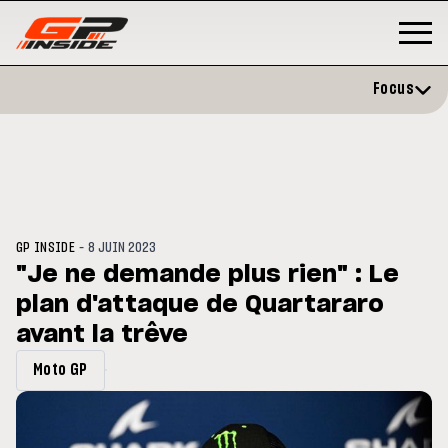
Focus
-
GP INSIDE
8 JUIN 2023
"Je ne demande plus rien" : Le
plan d'attaque de Quartararo
GP
MOTO GP
stone : Horaires et
avant la trêve
Zarco évite l'opération et vise 
amme du GP de Grande-
retour en septembre
gne
Moto GP