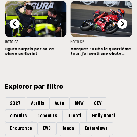
MOTO GP
MOTO GP
Ogura surpris par sa 2e
Marquez : « Dès le quatrième
place au Sprint
tour, j'ai senti une chute
énorme »
Explorer par filtre
2027
Aprilia
Auto
BMW
CEV
circuits
Concours
Ducati
Emily Bondi
Endurance
EWC
Honda
Interviews