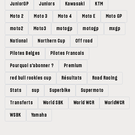
JuniorGP
Juniors
Kawasaki
KTM
Moto 2
Moto 3
Moto 4
Moto E
Moto GP
moto2
Moto3
motogp
motogp
mxgp
National
Northern Cup
Off road
Pilotes Belges
Pilotes Francais
Pourquoi s'abonner ?
Premium
red bull rookies cup
Résultats
Road Racing
Stats
sup
Superbike
Supermoto
Transferts
World SBK
World WCR
WorldWCR
WSBK
Yamaha