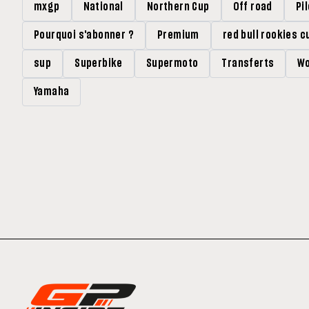
mxgp
National
Northern Cup
Off road
Pi
Pourquoi s'abonner ?
Premium
red bull rookies c
sup
Superbike
Supermoto
Transferts
Wo
Yamaha