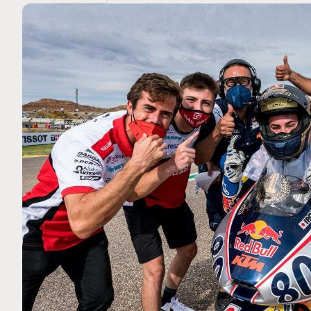
MOTO GP
 Ce club spécial dans
Silverstone : Horaires et Pr
arquez
Grande-Bretagne