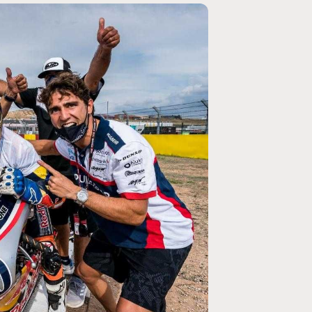
MOTO GP
ogramme du GP de
Zarco évite l'opération et vise un re
septembre