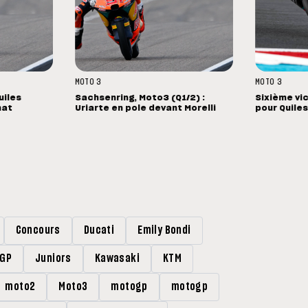
MOTO 3
MOTO 3
uiles
Sachsenring, Moto3 (Q1/2) :
Sixième vic
nat
Uriarte en pole devant Morelli
pour Quile
Concours
Ducati
Emily Bondi
rGP
Juniors
Kawasaki
KTM
moto2
Moto3
motogp
motogp