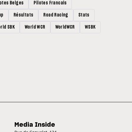
lotes Belges
Pilotes Francais
up
Résultats
Road Racing
Stats
rld SBK
World WCR
WorldWCR
WSBK
Media Inside