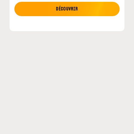
MOTO GP
DÉCOUVRIR
tour en
MotoGP : les cinq constructeurs signent un
accord historique pour 2027-2031