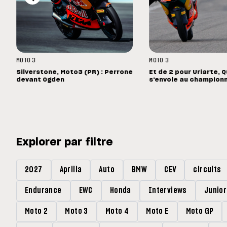
MOTO 3
MOTO 3
Silverstone, Moto3 (PR) : Perrone
Et de 2 pour Uriarte, Q
devant Ogden
s'envole au champion
Explorer par filtre
2027
Aprilia
Auto
BMW
CEV
circuits
Endurance
EWC
Honda
Interviews
Junio
Moto 2
Moto 3
Moto 4
Moto E
Moto GP