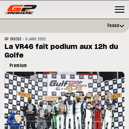
Focus
-
GP INSIDE
9 JANV. 2022
La VR46 fait podium aux 12h du
Golfe
Premium
3
MOTO GP
s opéré avec succès de la
Silverstone : Horaires et
cule droite à Madrid
Programme du GP de Grande-
Bretagne