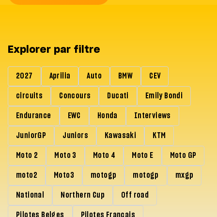
Explorer par filtre
2027
Aprilia
Auto
BMW
CEV
circuits
Concours
Ducati
Emily Bondi
Endurance
EWC
Honda
Interviews
JuniorGP
Juniors
Kawasaki
KTM
Moto 2
Moto 3
Moto 4
Moto E
Moto GP
moto2
Moto3
motogp
motogp
mxgp
National
Northern Cup
Off road
Pilotes Belges
Pilotes Francais