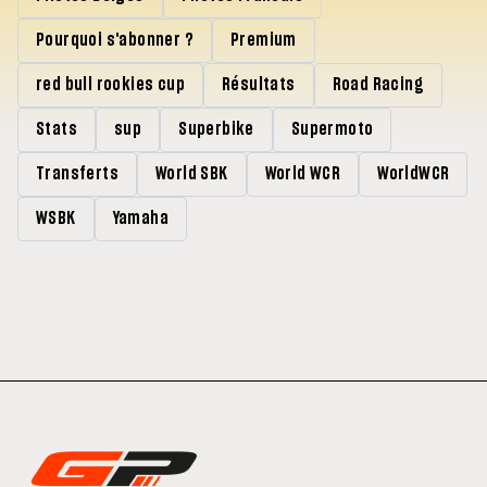
Pourquoi s'abonner ?
Premium
red bull rookies cup
Résultats
Road Racing
Stats
sup
Superbike
Supermoto
Transferts
World SBK
World WCR
WorldWCR
WSBK
Yamaha