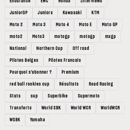
Endurance
EWC
Honda
Interviews
JuniorGP
Juniors
Kawasaki
KTM
Moto 2
Moto 3
Moto 4
Moto E
Moto GP
moto2
Moto3
motogp
motogp
mxgp
National
Northern Cup
Off road
Pilotes Belges
Pilotes Francais
Pourquoi s'abonner ?
Premium
red bull rookies cup
Résultats
Road Racing
Stats
sup
Superbike
Supermoto
Transferts
World SBK
World WCR
WorldWCR
WSBK
Yamaha