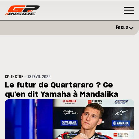
Focus
-
GP INSIDE
13 FÉVR. 2022
Le futur de Quartararo ? Ce
qu'en dit Yamaha à Mandalika
P
MOTO GP
stone : Horaires et
Zarco évite l'opération et vise 
amme du GP de Grande-
retour en septembre
gne