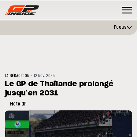
Focus
-
LA RÉDACTION
12 NOV. 2025
Le GP de Thaïlande prolongé
jusqu’en 2031
MOTO GP
s opéré avec succès de la
Silverstone : Horaires et
Moto GP
ule droite à Madrid
Programme du GP de Grande-
Bretagne