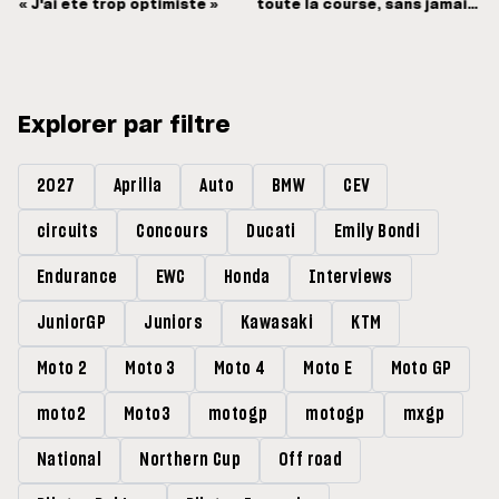
« J'ai été trop optimiste »
toute la course, sans jamais
pouvoir pousser »
Explorer par filtre
2027
Aprilia
Auto
BMW
CEV
circuits
Concours
Ducati
Emily Bondi
Endurance
EWC
Honda
Interviews
JuniorGP
Juniors
Kawasaki
KTM
Moto 2
Moto 3
Moto 4
Moto E
Moto GP
moto2
Moto3
motogp
motogp
mxgp
National
Northern Cup
Off road