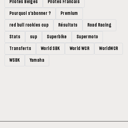
Pilotes Belges
Pilotes Francais
Pourquoi s'abonner ?
Premium
red bull rookies cup
Résultats
Road Racing
Stats
sup
Superbike
Supermoto
Transferts
World SBK
World WCR
WorldWCR
WSBK
Yamaha