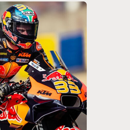
MOTO GP
ogramme du GP de
Zarco évite l'opération et vise un re
septembre