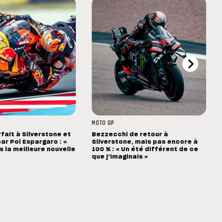
MOTO GP
rfait à Silverstone et
Bezzecchi de retour à
ar Pol Espargaro : «
Silverstone, mais pas encore à
s la meilleure nouvelle
100 % : « Un été différent de ce
que j'imaginais »