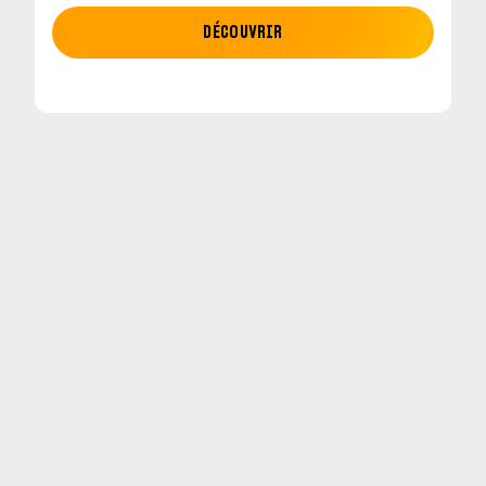
MOTO GP
DÉCOUVRIR
tour en
MotoGP : les cinq constructeurs signent un
accord historique pour 2027-2031