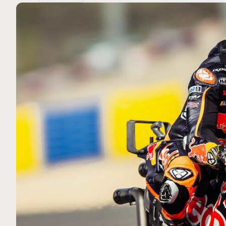
MOTO GP
 Ce club spécial dans
Silverstone : Horaires et Pr
arquez
Grande-Bretagne