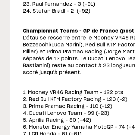
23. Raul Fernandez – 3 (-91)
24. Stefan Bradl – 2 (-92)
Championnat Teams – GP de France (post-
L’étau se resserre entre le Mooney VR46 
Bezzecchi/Luca Marini), Red Bull KTM Facto
Miller) et Prima Pramac Racing (Jorge Mar
séparés de 12 points. Le Ducati Lenovo T
Bastianini) reste au contact à 23 longueurs
scoré jusqu’à présent.
1. Mooney VR46 Racing Team – 122 pts
2. Red Bull KTM Factory Racing – 120 (-2)
3. Prima Pramac Racing – 110 (-12)
4. Ducati Lenovo Team – 99 (-23)
5. Aprilia Racing – 80 (-42)
6. Monster Energy Yamaha MotoGP – 74 (-4
7. LCR Honda – 61 (-61)