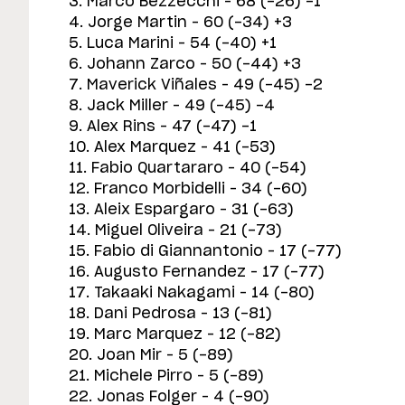
3. Marco Bezzecchi – 68 (-26) -1
4. Jorge Martin – 60 (-34) +3
5. Luca Marini – 54 (-40) +1
6. Johann Zarco – 50 (-44) +3
7. Maverick Viñales – 49 (-45) -2
8. Jack Miller – 49 (-45) -4
9. Alex Rins – 47 (-47) -1
10. Alex Marquez – 41 (-53)
11. Fabio Quartararo – 40 (-54)
12. Franco Morbidelli – 34 (-60)
13. Aleix Espargaro – 31 (-63)
14. Miguel Oliveira – 21 (-73)
15. Fabio di Giannantonio – 17 (-77)
16. Augusto Fernandez – 17 (-77)
17. Takaaki Nakagami – 14 (-80)
18. Dani Pedrosa – 13 (-81)
19. Marc Marquez – 12 (-82)
20. Joan Mir – 5 (-89)
21. Michele Pirro – 5 (-89)
22. Jonas Folger – 4 (-90)