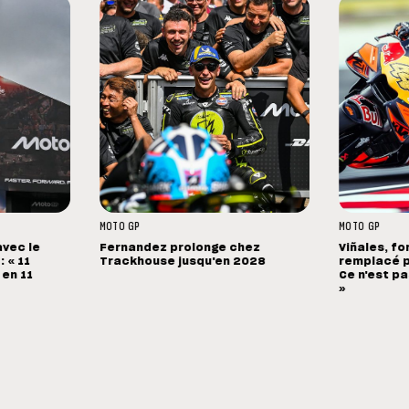
MOTO GP
MOTO GP
avec le
Fernandez prolonge chez
Viñales, fo
 « 11
Trackhouse jusqu'en 2028
remplacé p
 en 11
Ce n'est pa
»