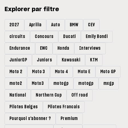
Explorer par filtre
2027
Aprilia
Auto
BMW
CEV
circuits
Concours
Ducati
Emily Bondi
Endurance
EWC
Honda
Interviews
JuniorGP
Juniors
Kawasaki
KTM
Moto 2
Moto 3
Moto 4
Moto E
Moto GP
moto2
Moto3
motogp
motogp
mxgp
National
Northern Cup
Off road
Pilotes Belges
Pilotes Francais
Pourquoi s'abonner ?
Premium