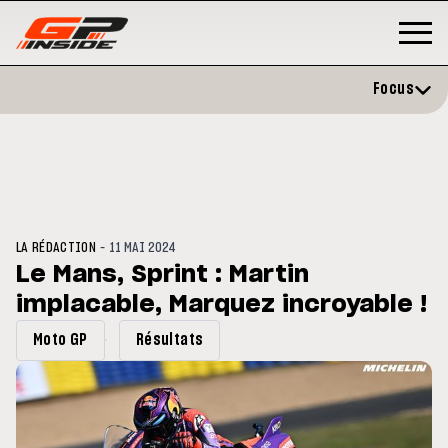
Focus
-
LA RÉDACTION
11 MAI 2024
Le Mans, Sprint : Martin
implacable, Marquez incroyable !
P
MOTO GP
stone : Horaires et
Zarco évite l'opération et vise 
Moto GP
Résultats
amme du GP de Grande-
retour en septembre
gne