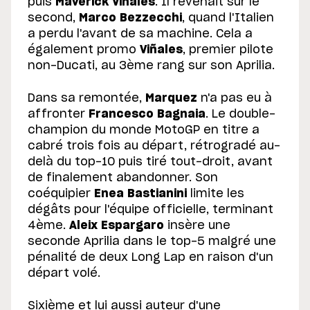
puis
Maverick Viñales
. Il revenait sur le
second,
Marco Bezzecchi
, quand l'Italien
a perdu l'avant de sa machine. Cela a
également promo
Viñales
, premier pilote
non-Ducati, au 3ème rang sur son Aprilia.
Dans sa remontée,
Marquez
n'a pas eu à
affronter
Francesco Bagnaia
. Le double-
champion du monde MotoGP en titre a
cabré trois fois au départ, rétrogradé au-
delà du top-10 puis tiré tout-droit, avant
de finalement abandonner. Son
coéquipier
Enea Bastianini
limite les
dégâts pour l'équipe officielle, terminant
4ème.
Aleix Espargaro
insère une
seconde Aprilia dans le top-5 malgré une
pénalité de deux Long Lap en raison d'un
départ volé.
Sixième et lui aussi auteur d'une