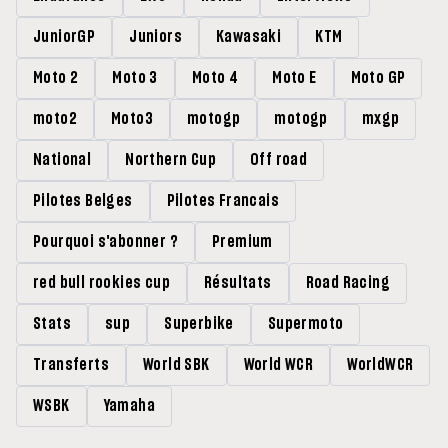
JuniorGP
Juniors
Kawasaki
KTM
Moto 2
Moto 3
Moto 4
Moto E
Moto GP
moto2
Moto3
motogp
motogp
mxgp
National
Northern Cup
Off road
Pilotes Belges
Pilotes Francais
Pourquoi s'abonner ?
Premium
red bull rookies cup
Résultats
Road Racing
Stats
sup
Superbike
Supermoto
Transferts
World SBK
World WCR
WorldWCR
WSBK
Yamaha