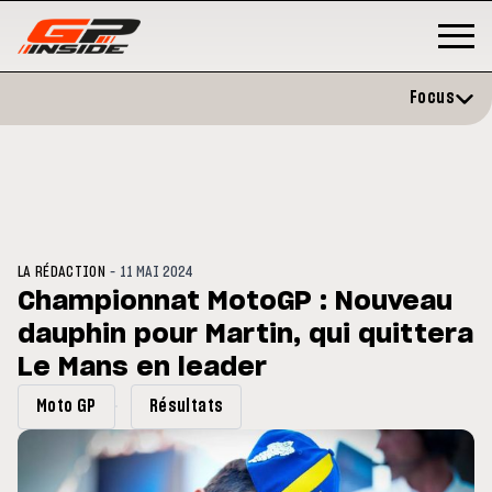
Focus
-
LA RÉDACTION
11 MAI 2024
Championnat MotoGP : Nouveau
dauphin pour Martin, qui quittera
GP
MOTO GP
rstone : Horaires et
Le Mans en leader
Zarco évite l'opération et vise
amme du GP de Grande-
retour en septembre
agne
Moto GP
Résultats