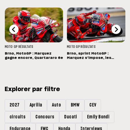
MOTO GP
RÉSULTATS
MOTO GP
RÉSULTATS
Brno, MotoGP : Marquez
Brno, sprint MotoGP :
gagne encore, Quartararo 6e
Marquez s'impose, les
Français dans les points
Explorer par filtre
2027
Aprilia
Auto
BMW
CEV
circuits
Concours
Ducati
Emily Bondi
Endurance
EWC
Honda
Interviews