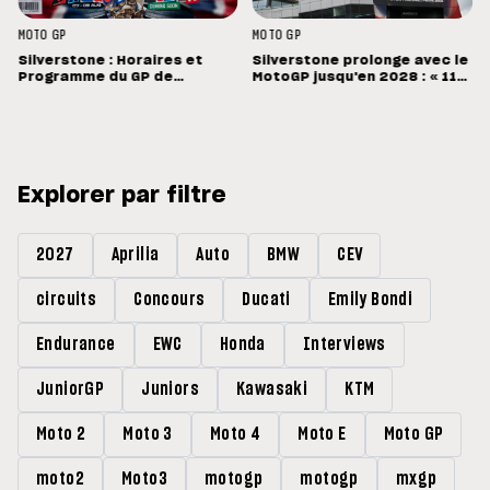
MOTO GP
MOTO GP
Silverstone : Horaires et
Silverstone prolonge avec le
Programme du GP de
MotoGP jusqu'en 2028 : « 11
Grande-Bretagne
vainqueurs différents en 11
Grands Prix »
Explorer par filtre
2027
Aprilia
Auto
BMW
CEV
circuits
Concours
Ducati
Emily Bondi
Endurance
EWC
Honda
Interviews
JuniorGP
Juniors
Kawasaki
KTM
Moto 2
Moto 3
Moto 4
Moto E
Moto GP
moto2
Moto3
motogp
motogp
mxgp