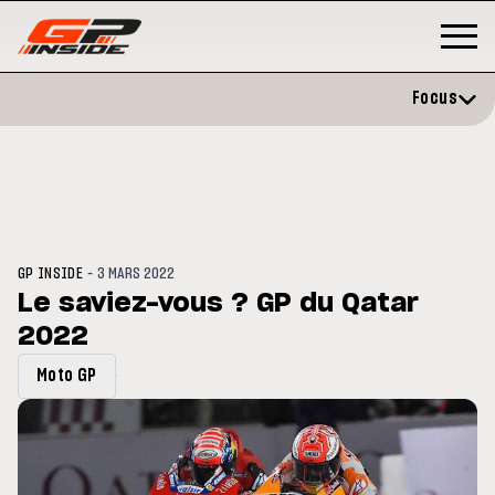
Focus
-
GP INSIDE
3 MARS 2022
Le saviez-vous ? GP du Qatar
2022
P
MOTO GP
stone : Horaires et
Zarco évite l'opération et vise 
Moto GP
amme du GP de Grande-
retour en septembre
gne