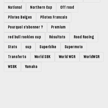
National
Northern Cup
Off road
Pilotes Belges
Pilotes Francais
Pourquoi s'abonner ?
Premium
red bull rookies cup
Résultats
Road Racing
Stats
sup
Superbike
Supermoto
Transferts
World SBK
World WCR
WorldWCR
WSBK
Yamaha