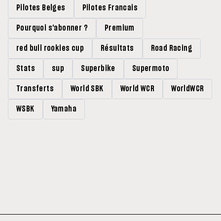
Pilotes Belges
Pilotes Francais
Pourquoi s'abonner ?
Premium
red bull rookies cup
Résultats
Road Racing
Stats
sup
Superbike
Supermoto
Transferts
World SBK
World WCR
WorldWCR
WSBK
Yamaha