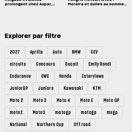
prolongent chez Aspar,
Moreira et Quiles au sommet,
Quiles reste en Moto3 avec
Barry Baltus en Q1
Morelli
Explorer par filtre
2027
Aprilia
Auto
BMW
CEV
circuits
Concours
Ducati
Emily Bondi
Endurance
EWC
Honda
Interviews
JuniorGP
Juniors
Kawasaki
KTM
Moto 2
Moto 3
Moto 4
Moto E
Moto GP
moto2
Moto3
motogp
motogp
mxgp
National
Northern Cup
Off road