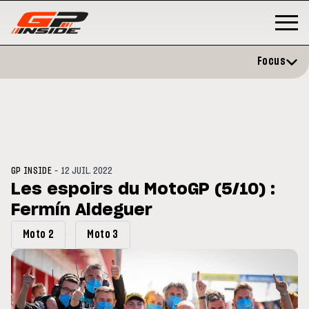
Focus
-
GP INSIDE
12 JUIL. 2022
Les espoirs du MotoGP (5/10) :
Fermín Aldeguer
P
MOTO GP
stone : Horaires et
Zarco évite l'opération et vise 
Moto 2
Moto 3
amme du GP de Grande-
retour en septembre
gne