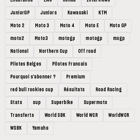
Endurance
EWC
Honda
Interviews
JuniorGP
Juniors
Kawasaki
KTM
Moto 2
Moto 3
Moto 4
Moto E
Moto GP
moto2
Moto3
motogp
motogp
mxgp
National
Northern Cup
Off road
Pilotes Belges
Pilotes Francais
Pourquoi s'abonner ?
Premium
red bull rookies cup
Résultats
Road Racing
Stats
sup
Superbike
Supermoto
Transferts
World SBK
World WCR
WorldWCR
WSBK
Yamaha