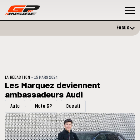
Focus
-
LA RÉDACTION
15 MARS 2024
Les Marquez deviennent
ambassadeurs Audi
P
MOTO GP
stone : Horaires et
Zarco évite l'opération et vise 
Auto
Moto GP
Ducati
amme du GP de Grande-
retour en septembre
gne