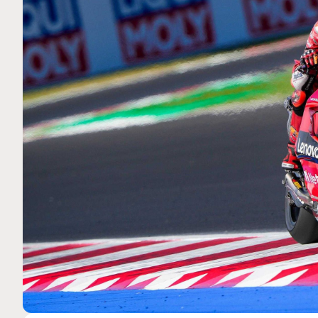
MOTO GP
 Ce club spécial dans
Zarco évite l'opération et vis
rquez
septembre