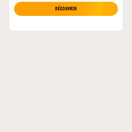
MOTO GP
DÉCOUVRIR
MotoGP : les cinq constructeurs signent un
accord historique pour 2027-2031