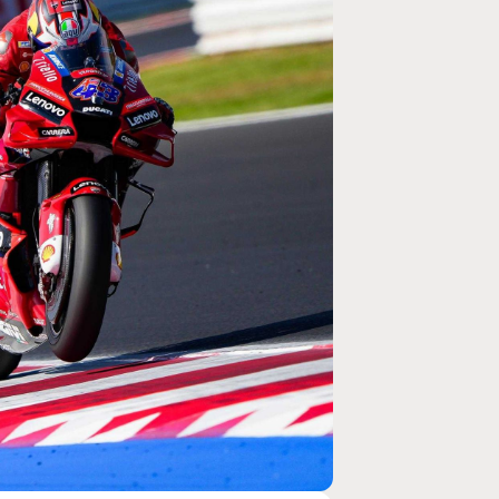
MOTOGP
/ MOTO GP
e un retour en
Doublé Trackhouse en Sprint