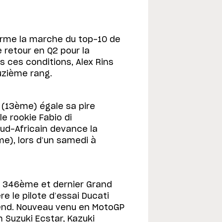
 ferme la marche du top-10 de
e retour en Q2 pour la
s ces conditions, Alex Rins
uzième rang.
n (13ème) égale sa pire
le rookie Fabio di
Sud-Africain devance la
e), lors d’un samedi à
n 346ème et dernier Grand
ère le pilote d’essai Ducati
-end. Nouveau venu en MotoGP
 Suzuki Ecstar, Kazuki