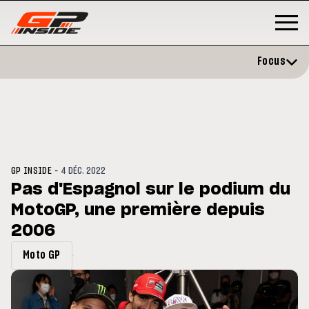
Focus
-
GP INSIDE
4 DÉC. 2022
Pas d'Espagnol sur le podium du
MotoGP, une première depuis
GP
MOTO GP
stone : Horaires et
2006
Zarco évite l'opération et vise 
amme du GP de Grande-
retour en septembre
gne
Moto GP