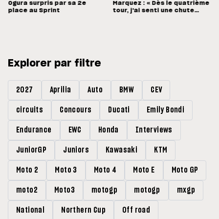
Ogura surpris par sa 2e
Marquez : « Dès le quatrième
place au Sprint
tour, j'ai senti une chute
énorme »
Explorer par filtre
2027
Aprilia
Auto
BMW
CEV
circuits
Concours
Ducati
Emily Bondi
Endurance
EWC
Honda
Interviews
JuniorGP
Juniors
Kawasaki
KTM
Moto 2
Moto 3
Moto 4
Moto E
Moto GP
moto2
Moto3
motogp
motogp
mxgp
National
Northern Cup
Off road