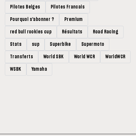
Pilotes Belges
Pilotes Francais
Pourquoi s'abonner ?
Premium
red bull rookies cup
Résultats
Road Racing
Stats
sup
Superbike
Supermoto
Transferts
World SBK
World WCR
WorldWCR
WSBK
Yamaha