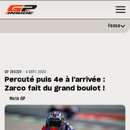
Focus
-
GP INSIDE
4 SEPT. 2023
Percuté puis 4e à l'arrivée :
Zarco fait du grand boulot !
P
MOTOGP
/ MOTO GP
évite l'opération et vise un
Doublé Trackhouse en Sprint
Moto GP
r en septembre