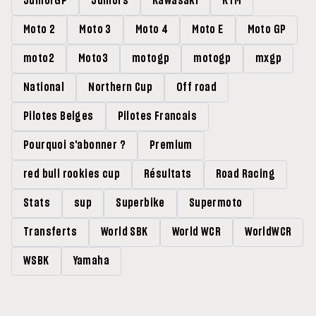
JuniorGP
Juniors
Kawasaki
KTM
Moto 2
Moto 3
Moto 4
Moto E
Moto GP
moto2
Moto3
motogp
motogp
mxgp
National
Northern Cup
Off road
Pilotes Belges
Pilotes Francais
Pourquoi s'abonner ?
Premium
red bull rookies cup
Résultats
Road Racing
Stats
sup
Superbike
Supermoto
Transferts
World SBK
World WCR
WorldWCR
WSBK
Yamaha