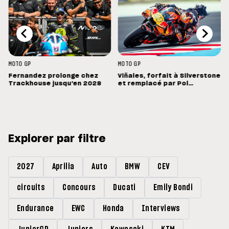
MOTO GP
MOTO GP
Fernandez prolonge chez
Viñales, forfait à Silverstone
Trackhouse jusqu'en 2028
et remplacé par Pol
Espargaro : « Ce n'est pas la
meilleure nouvelle »
Explorer par filtre
2027
Aprilia
Auto
BMW
CEV
circuits
Concours
Ducati
Emily Bondi
Endurance
EWC
Honda
Interviews