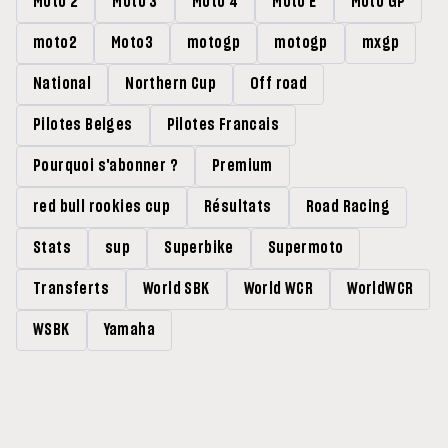
Moto 2
Moto 3
Moto 4
Moto E
Moto GP
moto2
Moto3
motogp
motogp
mxgp
National
Northern Cup
Off road
Pilotes Belges
Pilotes Francais
Pourquoi s'abonner ?
Premium
red bull rookies cup
Résultats
Road Racing
Stats
sup
Superbike
Supermoto
Transferts
World SBK
World WCR
WorldWCR
WSBK
Yamaha