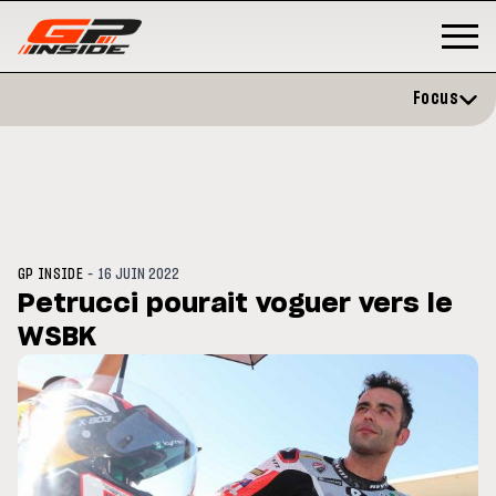
Focus
-
GP INSIDE
16 JUIN 2022
Petrucci pourait voguer vers le
WSBK
GP
MOTO GP
stone : Horaires et
Zarco évite l'opération et vise 
amme du GP de Grande-
retour en septembre
gne