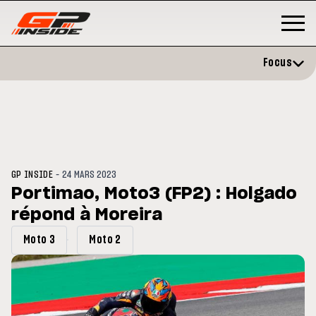
Focus
-
GP INSIDE
24 MARS 2023
Portimao, Moto3 (FP2) : Holgado
répond à Moreira
GP
MOTO GP
rstone : Horaires et
Zarco évite l'opération et vise 
Moto 3
Moto 2
amme du GP de Grande-
retour en septembre
agne