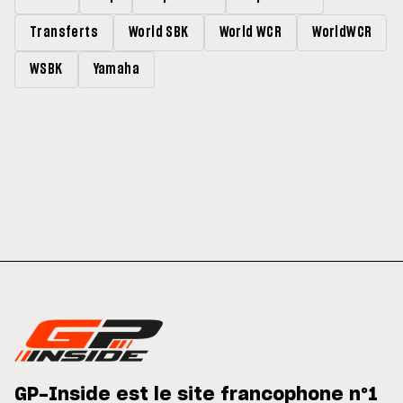
Transferts
World SBK
World WCR
WorldWCR
WSBK
Yamaha
GP-Inside est le site francophone n°1