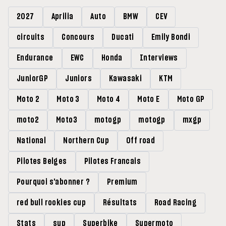
2027
Aprilia
Auto
BMW
CEV
circuits
Concours
Ducati
Emily Bondi
Endurance
EWC
Honda
Interviews
JuniorGP
Juniors
Kawasaki
KTM
Moto 2
Moto 3
Moto 4
Moto E
Moto GP
moto2
Moto3
motogp
motogp
mxgp
National
Northern Cup
Off road
Pilotes Belges
Pilotes Francais
Pourquoi s'abonner ?
Premium
red bull rookies cup
Résultats
Road Racing
Stats
sup
Superbike
Supermoto