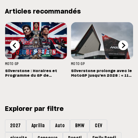
Articles recommandés
MOTO GP
MOTO GP
Silverstone : Horaires et
Silverstone prolonge avec le
Programme du GP de
MotoGP jusqu'en 2028 : « 11
Grande-Bretagne
vainqueurs différents en 11
Grands Prix »
Explorer par filtre
2027
Aprilia
Auto
BMW
CEV