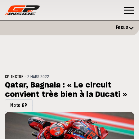
Focus
-
GP INSIDE
2 MARS 2022
Qatar, Bagnaia : « Le circuit
convient très bien à la Ducati »
GP
MOTO GP
stone : Horaires et
Zarco évite l'opération et vise 
Moto GP
amme du GP de Grande-
retour en septembre
gne