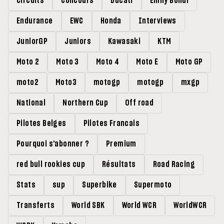
circuits
Concours
Ducati
Emily Bondi
Endurance
EWC
Honda
Interviews
JuniorGP
Juniors
Kawasaki
KTM
Moto 2
Moto 3
Moto 4
Moto E
Moto GP
moto2
Moto3
motogp
motogp
mxgp
National
Northern Cup
Off road
Pilotes Belges
Pilotes Francais
Pourquoi s'abonner ?
Premium
red bull rookies cup
Résultats
Road Racing
Stats
sup
Superbike
Supermoto
Transferts
World SBK
World WCR
WorldWCR