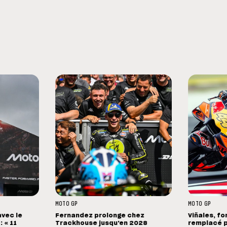
MOTO GP
MOTO GP
avec le
Fernandez prolonge chez
Viñales, fo
 « 11
Trackhouse jusqu'en 2028
remplacé p