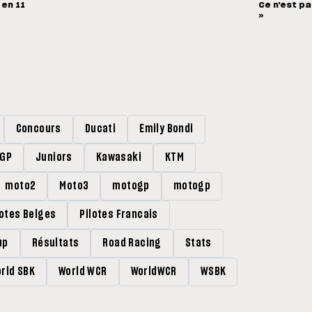
 en 11
Ce n'est pa
»
Concours
Ducati
Emily Bondi
rGP
Juniors
Kawasaki
KTM
moto2
Moto3
motogp
motogp
lotes Belges
Pilotes Francais
up
Résultats
Road Racing
Stats
rld SBK
World WCR
WorldWCR
WSBK