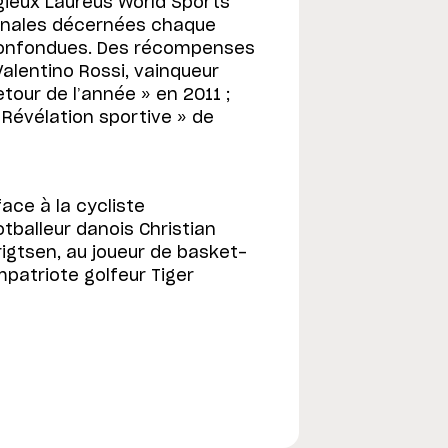
gieux Laureus World Sports
onales décernées chaque
 confondues. Des récompenses
Valentino Rossi, vainqueur
etour de l’année » en 2011 ;
 Révélation sportive » de
face à la cycliste
tballeur danois Christian
rigtsen, au joueur de basket-
patriote golfeur Tiger