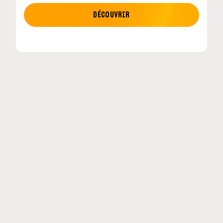
MOTO GP
DÉCOUVRIR
etour en
MotoGP : les cinq constructeurs signent un
accord historique pour 2027-2031