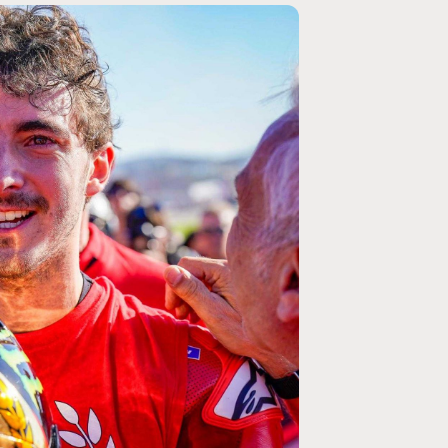
MOTO GP
rogramme du GP de
Zarco évite l'opération et vise un r
septembre