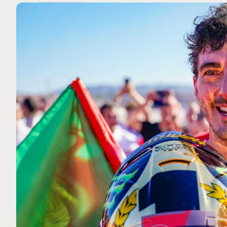
MOTO GP
 Ce club spécial dans
Silverstone : Horaires et P
arquez
Grande-Bretagne