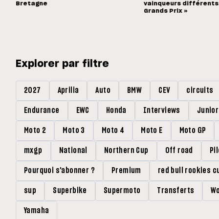
Bretagne
vainqueurs différents
Grands Prix »
Explorer par filtre
2027
Aprilia
Auto
BMW
CEV
circuits
Endurance
EWC
Honda
Interviews
Junio
Moto 2
Moto 3
Moto 4
Moto E
Moto GP
mxgp
National
Northern Cup
Off road
Pi
Pourquoi s'abonner ?
Premium
red bull rookies c
sup
Superbike
Supermoto
Transferts
Wo
Yamaha