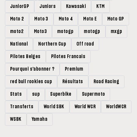
JuniorGP
Juniors
Kawasaki
KTM
Moto 2
Moto 3
Moto 4
Moto E
Moto GP
moto2
Moto3
motogp
motogp
mxgp
National
Northern Cup
Off road
Pilotes Belges
Pilotes Francais
Pourquoi s'abonner ?
Premium
red bull rookies cup
Résultats
Road Racing
Stats
sup
Superbike
Supermoto
Transferts
World SBK
World WCR
WorldWCR
WSBK
Yamaha