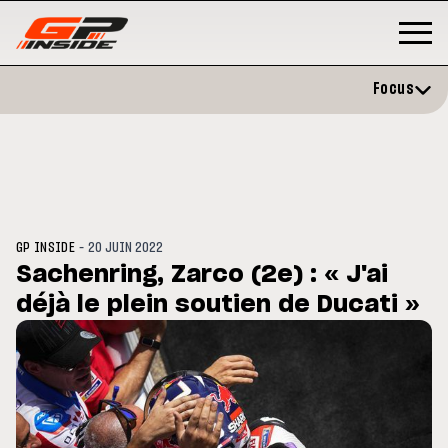
Focus
-
GP INSIDE
20 JUIN 2022
Sachenring, Zarco (2e) : « J'ai
déjà le plein soutien de Ducati »
GP
MOTO GP
stone : Horaires et
Zarco évite l'opération et vise 
amme du GP de Grande-
retour en septembre
gne