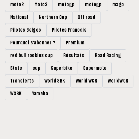
moto2
Moto3
motogp
motogp
mxgp
National
Northern Cup
Off road
Pilotes Belges
Pilotes Francais
Pourquoi s'abonner ?
Premium
red bull rookies cup
Résultats
Road Racing
Stats
sup
Superbike
Supermoto
Transferts
World SBK
World WCR
WorldWCR
WSBK
Yamaha