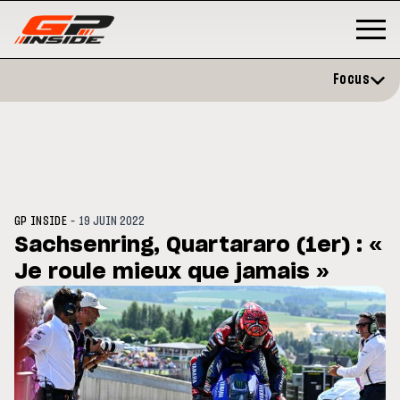
Focus
-
GP INSIDE
19 JUIN 2022
Sachsenring, Quartararo (1er) : «
Je roule mieux que jamais »
3
MOTO GP
s opéré avec succès de la
Silverstone : Horaires et
cule droite à Madrid
Programme du GP de Grande-
Bretagne