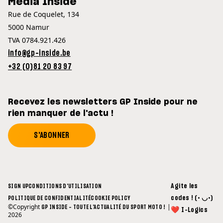
Media Inside
Rue de Coquelet, 134
5000 Namur
TVA 0784.921.426
info@gp-inside.be
+32 (0)81 20 83 97
Recevez les newsletters GP Inside pour ne
rien manquer de l'actu !
S'ABONNER
Agite les
SIGN UP
CONDITIONS D'UTILISATION
codes ! (• ◡•)
POLITIQUE DE CONFIDENTIALITÉ
COOKIE POLICY
©Copyright
|
GP INSIDE - TOUTE L'ACTUALITÉ DU SPORT MOTO !
❤ I-Logics
2026