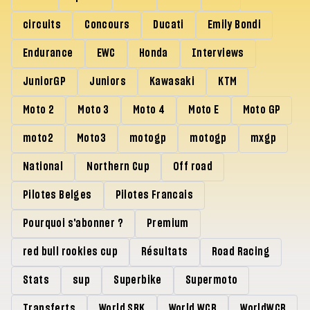
circuits
Concours
Ducati
Emily Bondi
Endurance
EWC
Honda
Interviews
JuniorGP
Juniors
Kawasaki
KTM
Moto 2
Moto 3
Moto 4
Moto E
Moto GP
moto2
Moto3
motogp
motogp
mxgp
National
Northern Cup
Off road
Pilotes Belges
Pilotes Francais
Pourquoi s'abonner ?
Premium
red bull rookies cup
Résultats
Road Racing
Stats
sup
Superbike
Supermoto
Transferts
World SBK
World WCR
WorldWCR