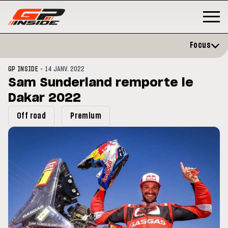
Focus
-
GP INSIDE
14 JANV. 2022
Sam Sunderland remporte le
Dakar 2022
Off road
Premium
GP
MOTO GP
rstone : Horaires et
Zarco évite l'opération et vise 
amme du GP de Grande-
retour en septembre
agne