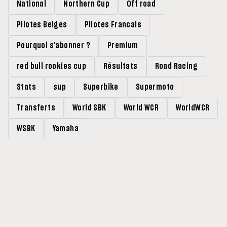
National
Northern Cup
Off road
Pilotes Belges
Pilotes Francais
Pourquoi s'abonner ?
Premium
red bull rookies cup
Résultats
Road Racing
Stats
sup
Superbike
Supermoto
Transferts
World SBK
World WCR
WorldWCR
WSBK
Yamaha