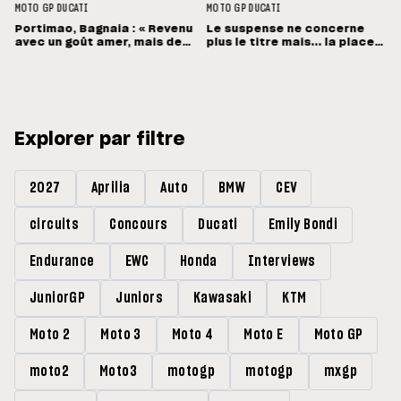
MOTO GP
DUCATI
MOTO GP
DUCATI
Portimao, Bagnaia : « Revenu
Le suspense ne concerne
avec un goût amer, mais des
plus le titre mais... la place
sensations positives »
de vice-champion !
Explorer par filtre
2027
Aprilia
Auto
BMW
CEV
circuits
Concours
Ducati
Emily Bondi
Endurance
EWC
Honda
Interviews
JuniorGP
Juniors
Kawasaki
KTM
Moto 2
Moto 3
Moto 4
Moto E
Moto GP
moto2
Moto3
motogp
motogp
mxgp