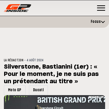
Focus
-
LA RÉDACTION
4 AOÛT 2024
Silverstone, Bastianini (1er) : «
Pour le moment, je ne suis pas
P
MOTOGP
/ MOTO GP
évite l'opération et vise un
un prétendant au titre »
Doublé Trackhouse en Sprint
r en septembre
Moto GP
Ducati