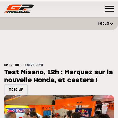
Focus
-
GP INSIDE
11 SEPT. 2023
Test Misano, 12h : Marquez sur la
nouvelle Honda, et caetera !
P
MOTO GP
stone : Horaires et
Zarco évite l'opération et vise 
Moto GP
amme du GP de Grande-
retour en septembre
gne