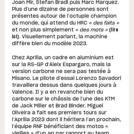
Joan Mir, Stefan Bradl puis Marc Marquez.
Plus d’une dizaine de personnes sont
présentes autour de l’octuple champion
du monde, qui attend du HRC
« des faits »
et non plus simplement
« des mots »
(lire
ici)
. Visuellement parlant, la machine
diffère bien du modèle 2023.
Chez Aprilia, un cadre en aluminium est
sur la RS-GP d’Aleix Espargaro, mais la
version carbone ne sera pas testée à
Misano. Le pilote d’essai Lorenzo Savadori
travaillera dessus dans quelques jours à
Valence. Il y a en revanche bien du
carbone sur le châssis de l’une des KTM
de Jack Miller et Brad Binder. Miguel
Oliveira a fait ses premiers tours sur
l’Aprilia 2023 dont il héritera l’an prochain,
l’équipe RNF bénéficiant des motos «
vieilles » d’un an par rapport au team