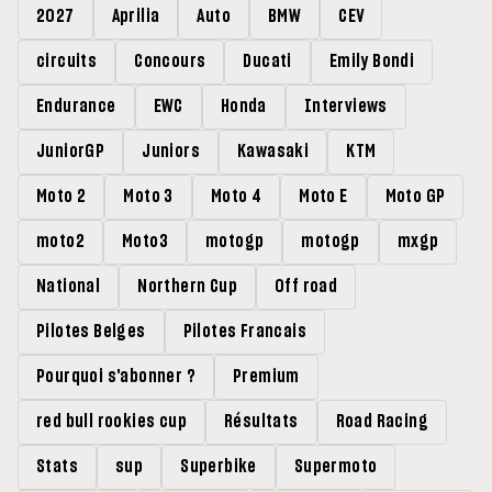
2027
Aprilia
Auto
BMW
CEV
circuits
Concours
Ducati
Emily Bondi
Endurance
EWC
Honda
Interviews
JuniorGP
Juniors
Kawasaki
KTM
Moto 2
Moto 3
Moto 4
Moto E
Moto GP
moto2
Moto3
motogp
motogp
mxgp
National
Northern Cup
Off road
Pilotes Belges
Pilotes Francais
Pourquoi s'abonner ?
Premium
red bull rookies cup
Résultats
Road Racing
Stats
sup
Superbike
Supermoto