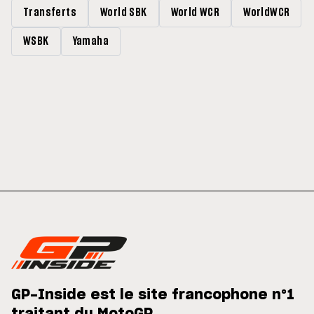
Transferts
World SBK
World WCR
WorldWCR
WSBK
Yamaha
GP-Inside est le site francophone n°1
traitant du MotoGP.