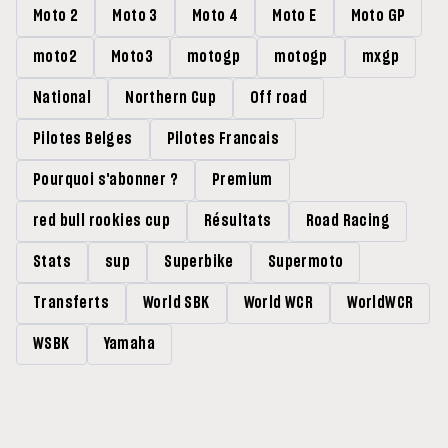
Moto 2
Moto 3
Moto 4
Moto E
Moto GP
moto2
Moto3
motogp
motogp
mxgp
National
Northern Cup
Off road
Pilotes Belges
Pilotes Francais
Pourquoi s'abonner ?
Premium
red bull rookies cup
Résultats
Road Racing
Stats
sup
Superbike
Supermoto
Transferts
World SBK
World WCR
WorldWCR
WSBK
Yamaha