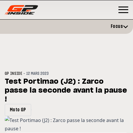
Focus
-
GP INSIDE
12 MARS 2023
Test Portimao (J2) : Zarco
passe la seconde avant la pause
GP
MOTO GP
rstone : Horaires et
!
Zarco évite l'opération et vise 
amme du GP de Grande-
retour en septembre
agne
Moto GP