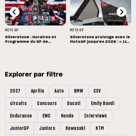
MOTO GP
MOTO GP
Silverstone : Horaires et
Silverstone prolonge avec le
Programme du GP de
MotoGP jusqu'en 2028 : « 11
Grande-Bretagne
vainqueurs différents en 11
Grands Prix »
Explorer par filtre
2027
Aprilia
Auto
BMW
CEV
circuits
Concours
Ducati
Emily Bondi
Endurance
EWC
Honda
Interviews
JuniorGP
Juniors
Kawasaki
KTM