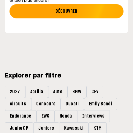
et bien plus encore !
DÉCOUVRIR
Explorer par filtre
2027
Aprilia
Auto
BMW
CEV
circuits
Concours
Ducati
Emily Bondi
Endurance
EWC
Honda
Interviews
JuniorGP
Juniors
Kawasaki
KTM