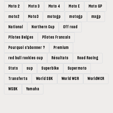
Moto 2
Moto 3
Moto 4
Moto E
Moto GP
moto2
Moto3
motogp
motogp
mxgp
National
Northern Cup
Off road
Pilotes Belges
Pilotes Francais
Pourquoi s'abonner ?
Premium
red bull rookies cup
Résultats
Road Racing
Stats
sup
Superbike
Supermoto
Transferts
World SBK
World WCR
WorldWCR
WSBK
Yamaha