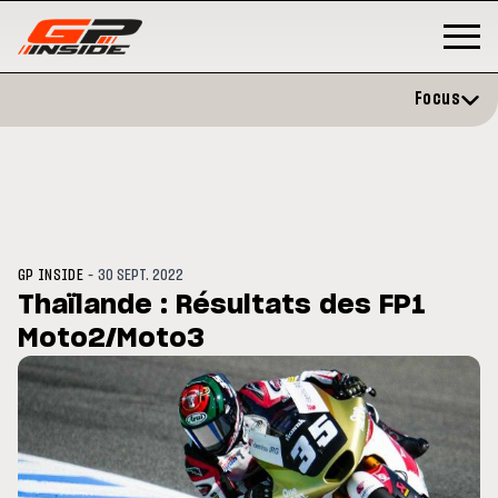
Focus
-
GP INSIDE
30 SEPT. 2022
Thaïlande : Résultats des FP1
Moto2/Moto3
MOTO GP
s opéré avec succès de la
Silverstone : Horaires et
ule droite à Madrid
Programme du GP de Grande-
Bretagne