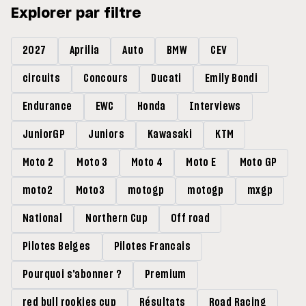
Explorer par filtre
2027
Aprilia
Auto
BMW
CEV
circuits
Concours
Ducati
Emily Bondi
Endurance
EWC
Honda
Interviews
JuniorGP
Juniors
Kawasaki
KTM
Moto 2
Moto 3
Moto 4
Moto E
Moto GP
moto2
Moto3
motogp
motogp
mxgp
National
Northern Cup
Off road
Pilotes Belges
Pilotes Francais
Pourquoi s'abonner ?
Premium
red bull rookies cup
Résultats
Road Racing