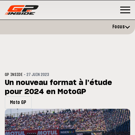
Focus
-
GP INSIDE
27 JUIN 2023
Un nouveau format à l’étude
pour 2024 en MotoGP
GP
MOTO GP
stone : Horaires et
Zarco évite l'opération et vise 
Moto GP
amme du GP de Grande-
retour en septembre
gne