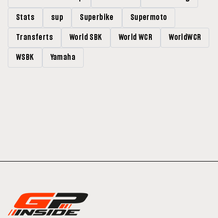
Stats
sup
Superbike
Supermoto
Transferts
World SBK
World WCR
WorldWCR
WSBK
Yamaha