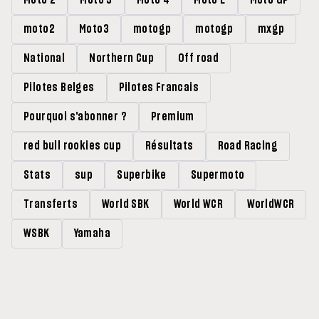
Moto 2
Moto 3
Moto 4
Moto E
Moto GP
moto2
Moto3
motogp
motogp
mxgp
National
Northern Cup
Off road
Pilotes Belges
Pilotes Francais
Pourquoi s'abonner ?
Premium
red bull rookies cup
Résultats
Road Racing
Stats
sup
Superbike
Supermoto
Transferts
World SBK
World WCR
WorldWCR
WSBK
Yamaha