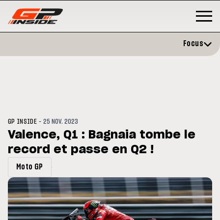
Focus
-
GP INSIDE
25 NOV. 2023
Valence, Q1 : Bagnaia tombe le
record et passe en Q2 !
GP
MOTO GP
stone : Horaires et
Zarco évite l'opération et vise 
Moto GP
amme du GP de Grande-
retour en septembre
gne