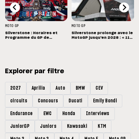
MOTO GP
MOTO GP
Silverstone : Horaires et
Silverstone prolonge avec le
Programme du GP de
MotoGP jusqu'en 2028 : « 11
Grande-Bretagne
vainqueurs différents en 11
Grands Prix »
Explorer par filtre
2027
Aprilia
Auto
BMW
CEV
circuits
Concours
Ducati
Emily Bondi
Endurance
EWC
Honda
Interviews
JuniorGP
Juniors
Kawasaki
KTM