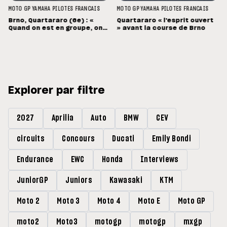
MOTO GP
YAMAHA
PILOTES FRANCAIS
MOTO GP
YAMAHA
PILOTES FRANCAIS
Brno, Quartararo (6e) : «
Quartararo « l'esprit ouvert
Quand on est en groupe, on
» avant la course de Brno
souffre »
Explorer par filtre
2027
Aprilia
Auto
BMW
CEV
circuits
Concours
Ducati
Emily Bondi
Endurance
EWC
Honda
Interviews
JuniorGP
Juniors
Kawasaki
KTM
Moto 2
Moto 3
Moto 4
Moto E
Moto GP
moto2
Moto3
motogp
motogp
mxgp