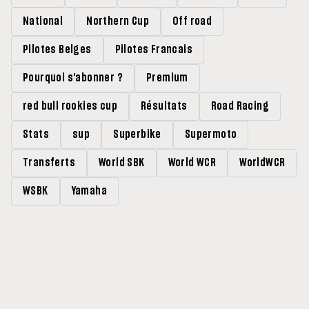
National
Northern Cup
Off road
Pilotes Belges
Pilotes Francais
Pourquoi s'abonner ?
Premium
red bull rookies cup
Résultats
Road Racing
Stats
sup
Superbike
Supermoto
Transferts
World SBK
World WCR
WorldWCR
WSBK
Yamaha