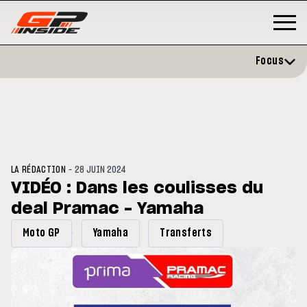
Focus
-
LA RÉDACTION
28 JUIN 2024
VIDÉO : Dans les coulisses du
deal Pramac - Yamaha
GP
MOTO GP
rstone : Horaires et
Zarco évite l'opération et vise
Moto GP
Yamaha
Transferts
amme du GP de Grande-
retour en septembre
agne