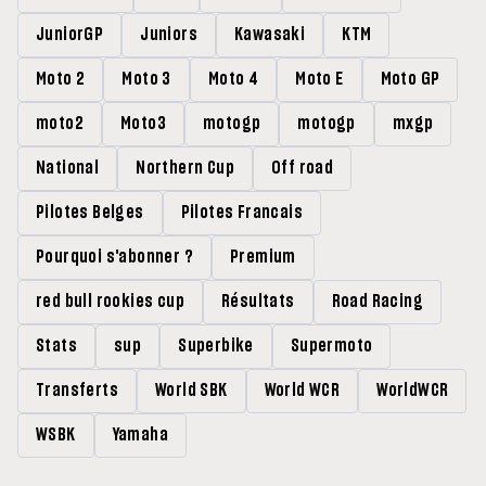
JuniorGP
Juniors
Kawasaki
KTM
Moto 2
Moto 3
Moto 4
Moto E
Moto GP
moto2
Moto3
motogp
motogp
mxgp
National
Northern Cup
Off road
Pilotes Belges
Pilotes Francais
Pourquoi s'abonner ?
Premium
red bull rookies cup
Résultats
Road Racing
Stats
sup
Superbike
Supermoto
Transferts
World SBK
World WCR
WorldWCR
WSBK
Yamaha