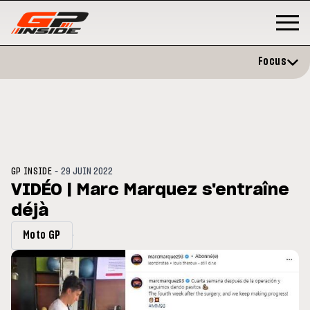
Focus
-
GP INSIDE
29 JUIN 2022
VIDÉO | Marc Marquez s'entraîne
déjà
GP
MOTO GP
rstone : Horaires et
Zarco évite l'opération et vise 
Moto GP
amme du GP de Grande-
retour en septembre
agne