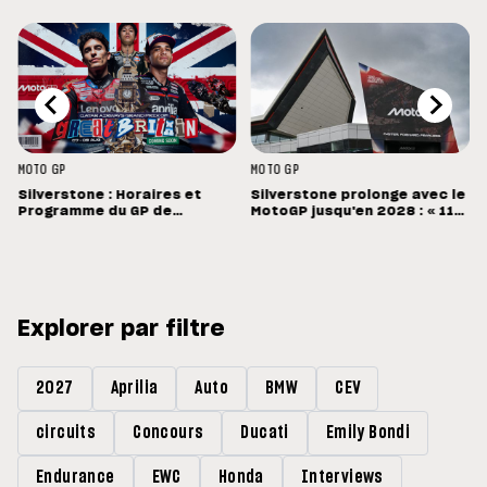
MOTO GP
MOTO GP
Silverstone : Horaires et
Silverstone prolonge avec le
Programme du GP de
MotoGP jusqu'en 2028 : « 11
Grande-Bretagne
vainqueurs différents en 11
Grands Prix »
Explorer par filtre
2027
Aprilia
Auto
BMW
CEV
circuits
Concours
Ducati
Emily Bondi
Endurance
EWC
Honda
Interviews