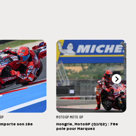
GP
MOTOGP
MOTO GP
emporte son 18e
Hongrie, MotoGP (Q1/Q2) : 76e
pole pour Marquez