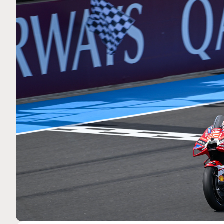
MOTO GP
. Ce club spécial dans
Silverstone : Horaires et P
arquez
Grande-Bretagne