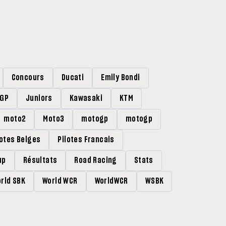
Concours
Ducati
Emily Bondi
rGP
Juniors
Kawasaki
KTM
moto2
Moto3
motogp
motogp
lotes Belges
Pilotes Francais
up
Résultats
Road Racing
Stats
rld SBK
World WCR
WorldWCR
WSBK