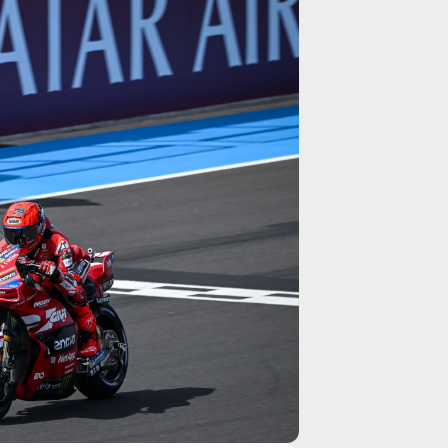
MOTO GP
rogramme du GP de
Zarco évite l'opération et vise un r
septembre