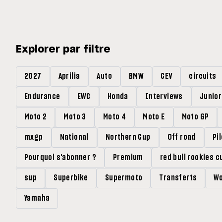
Explorer par filtre
2027
Aprilia
Auto
BMW
CEV
circuits
Endurance
EWC
Honda
Interviews
Junio
Moto 2
Moto 3
Moto 4
Moto E
Moto GP
mxgp
National
Northern Cup
Off road
Pi
Pourquoi s'abonner ?
Premium
red bull rookies c
sup
Superbike
Supermoto
Transferts
Wo
Yamaha