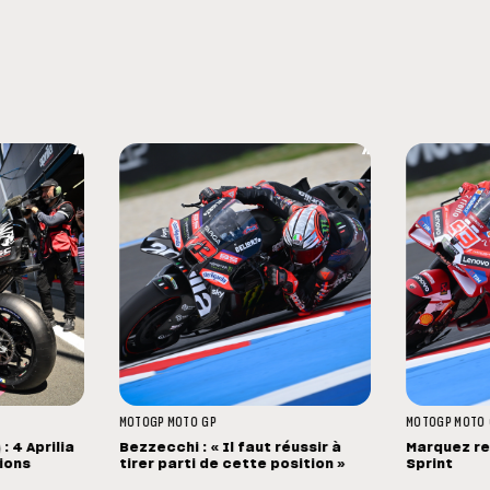
MOTOGP
MOTO GP
MOTOGP
MOTO 
: 4 Aprilia
Bezzecchi : « Il faut réussir à
Marquez r
ions
tirer parti de cette position »
Sprint