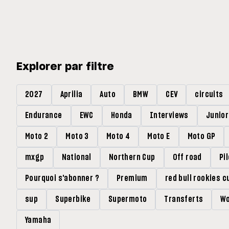
Explorer par filtre
2027
Aprilia
Auto
BMW
CEV
circuits
Endurance
EWC
Honda
Interviews
Junio
Moto 2
Moto 3
Moto 4
Moto E
Moto GP
mxgp
National
Northern Cup
Off road
Pi
Pourquoi s'abonner ?
Premium
red bull rookies c
sup
Superbike
Supermoto
Transferts
Wo
Yamaha