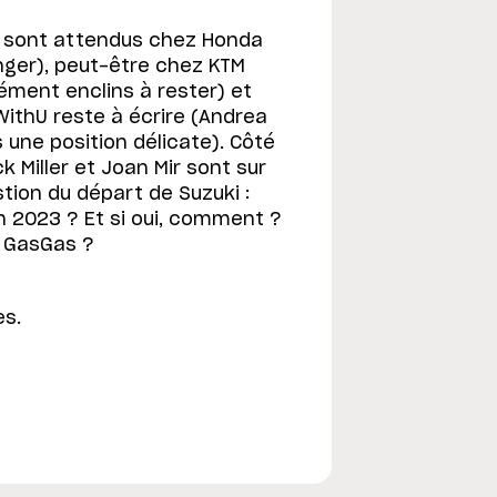
ts sont attendus chez Honda
nger), peut-être chez KTM
cément enclins à rester) et
ithU reste à écrire (Andrea
s une position délicate). Côté
 Miller et Joan Mir sont sur
stion du départ de Suzuki :
en 2023 ? Et si oui, comment ?
e GasGas ?
es.