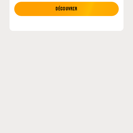
MOTO GP
DÉCOUVRIR
tour en
MotoGP : les cinq constructeurs signent un
accord historique pour 2027-2031