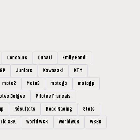
Concours
Ducati
Emily Bondi
rGP
Juniors
Kawasaki
KTM
moto2
Moto3
motogp
motogp
lotes Belges
Pilotes Francais
up
Résultats
Road Racing
Stats
rld SBK
World WCR
WorldWCR
WSBK