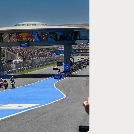
MOTO GP
ogramme du GP de
Zarco évite l'opération et vise un re
septembre