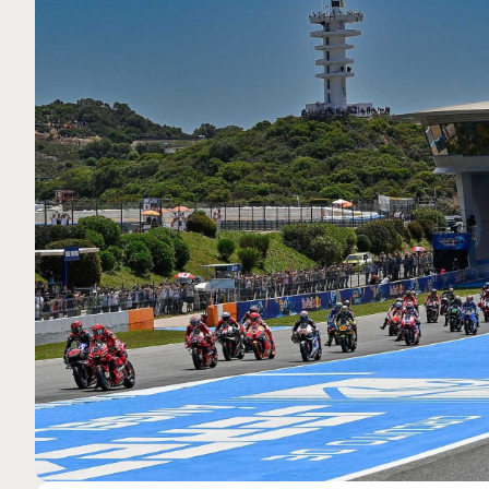
MOTO GP
 Ce club spécial dans
Silverstone : Horaires et Pr
rquez
Grande-Bretagne