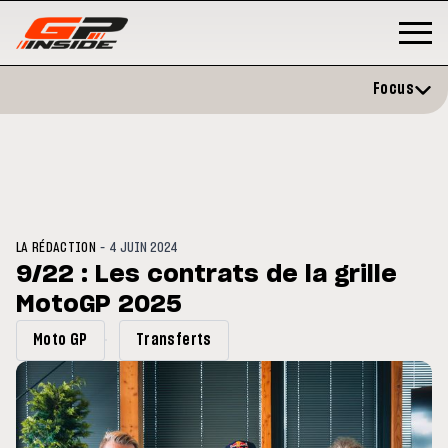
Focus
-
LA RÉDACTION
4 JUIN 2024
9/22 : Les contrats de la grille
MotoGP 2025
MOTO GP
s opéré avec succès de la
Silverstone : Horaires et
Moto GP
Transferts
ule droite à Madrid
Programme du GP de Grande-
Bretagne