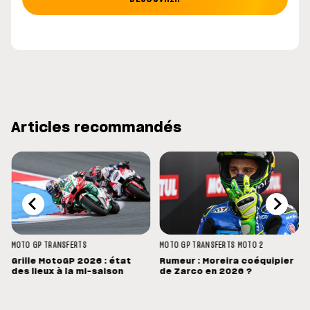
Articles recommandés
MOTO GP
TRANSFERTS
MOTO GP
TRANSFERTS
MOTO 2
s
Grille MotoGP 2026 : état
Rumeur : Moreira coéquipier
des lieux à la mi-saison
de Zarco en 2026 ?