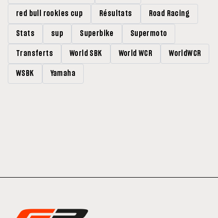
red bull rookies cup
Résultats
Road Racing
Stats
sup
Superbike
Supermoto
Transferts
World SBK
World WCR
WorldWCR
WSBK
Yamaha