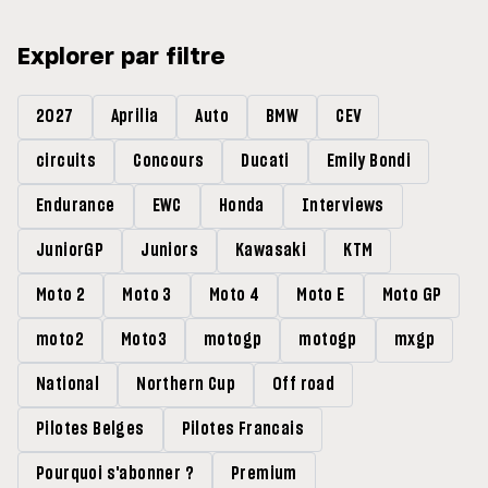
Explorer par filtre
2027
Aprilia
Auto
BMW
CEV
circuits
Concours
Ducati
Emily Bondi
Endurance
EWC
Honda
Interviews
JuniorGP
Juniors
Kawasaki
KTM
Moto 2
Moto 3
Moto 4
Moto E
Moto GP
moto2
Moto3
motogp
motogp
mxgp
National
Northern Cup
Off road
Pilotes Belges
Pilotes Francais
Pourquoi s'abonner ?
Premium