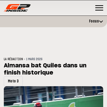
Focus
-
LA RÉDACTION
1 MARS 2026
Almansa bat Quiles dans un
finish historique
P
MOTO GP
stone : Horaires et
Zarco évite l'opération et vise 
Moto 3
amme du GP de Grande-
retour en septembre
gne