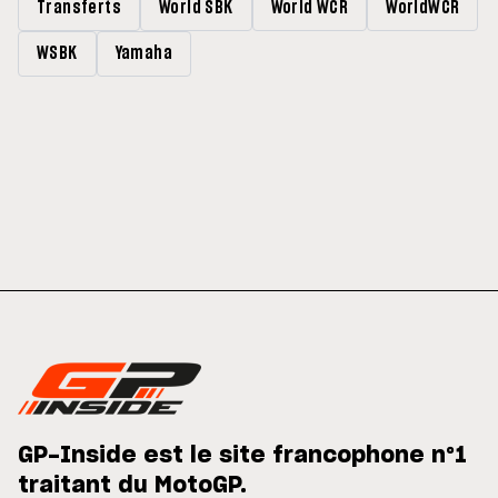
Transferts
World SBK
World WCR
WorldWCR
WSBK
Yamaha
GP-Inside est le site francophone n°1
traitant du MotoGP.