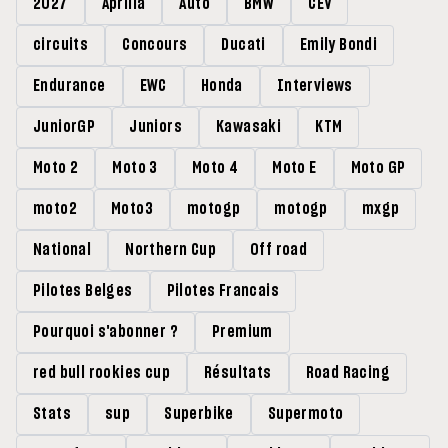
2027
Aprilia
Auto
BMW
CEV
circuits
Concours
Ducati
Emily Bondi
Endurance
EWC
Honda
Interviews
JuniorGP
Juniors
Kawasaki
KTM
Moto 2
Moto 3
Moto 4
Moto E
Moto GP
moto2
Moto3
motogp
motogp
mxgp
National
Northern Cup
Off road
Pilotes Belges
Pilotes Francais
Pourquoi s'abonner ?
Premium
red bull rookies cup
Résultats
Road Racing
Stats
sup
Superbike
Supermoto