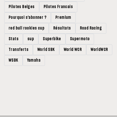
Pilotes Belges
Pilotes Francais
Pourquoi s'abonner ?
Premium
red bull rookies cup
Résultats
Road Racing
Stats
sup
Superbike
Supermoto
Transferts
World SBK
World WCR
WorldWCR
WSBK
Yamaha