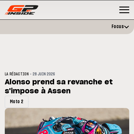
Focus
-
LA RÉDACTION
28 JUIN 2026
Alonso prend sa revanche et
s'impose à Assen
3
MOTO GP
s opéré avec succès de la
Silverstone : Horaires et
Moto 2
cule droite à Madrid
Programme du GP de Grande-
Bretagne