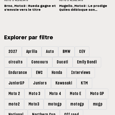
MOTO 3
RÉSULTATS
MOTO 3
RÉSULTATS
Brno, Moto3 : Rueda gagne et
Mugello, Moto3 : Le prodige
s'envole vers le titre
Quiles débloque son
compteur !
Explorer par filtre
2027
Aprilia
Auto
BMW
CEV
circuits
Concours
Ducati
Emily Bondi
Endurance
EWC
Honda
Interviews
JuniorGP
Juniors
Kawasaki
KTM
Moto 2
Moto 3
Moto 4
Moto E
Moto GP
moto2
Moto3
motogp
motogp
mxgp
National
Northern Cup
Off road