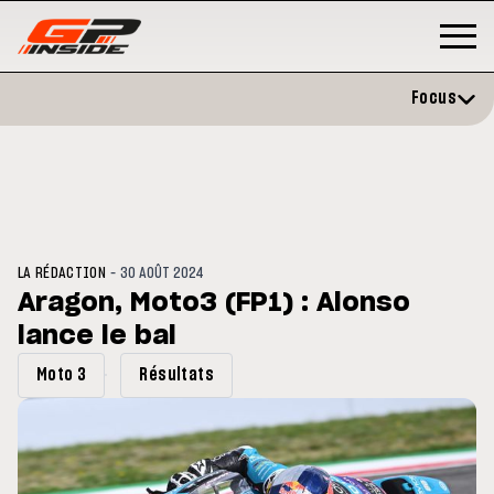
Focus
-
LA RÉDACTION
30 AOÛT 2024
Aragon, Moto3 (FP1) : Alonso
lance le bal
P
MOTO GP
stone : Horaires et
Zarco évite l'opération et vise 
Moto 3
Résultats
amme du GP de Grande-
retour en septembre
gne