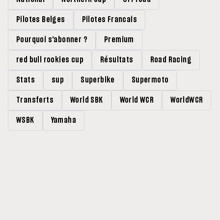
Pilotes Belges
Pilotes Francais
Pourquoi s'abonner ?
Premium
red bull rookies cup
Résultats
Road Racing
Stats
sup
Superbike
Supermoto
Transferts
World SBK
World WCR
WorldWCR
WSBK
Yamaha