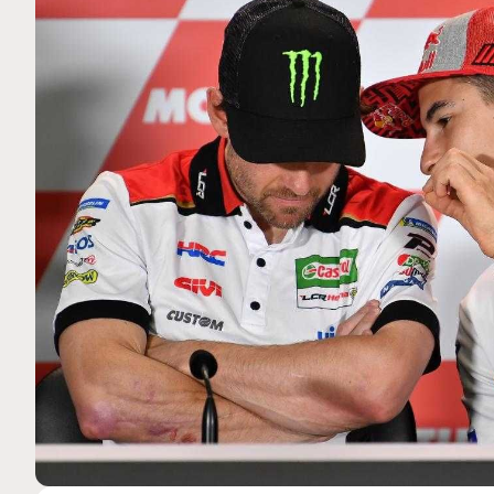
MOTO GP
 Ce club spécial dans
Silverstone : Horaires et Pr
arquez
Grande-Bretagne