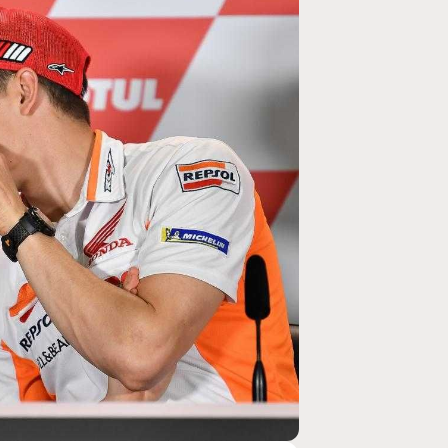
MOTO GP
ogramme du GP de
Zarco évite l'opération et vise un re
septembre