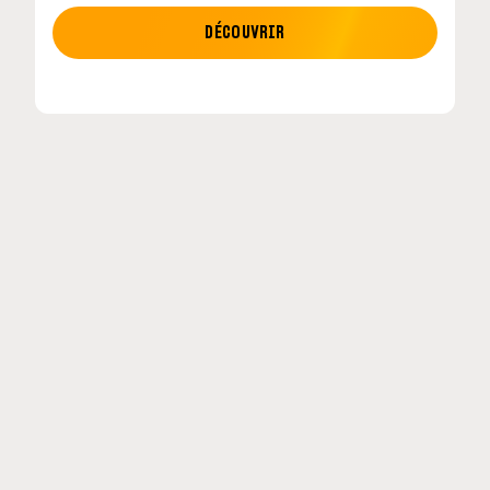
MOTO GP
DÉCOUVRIR
tour en
MotoGP : les cinq constructeurs signent un
accord historique pour 2027-2031