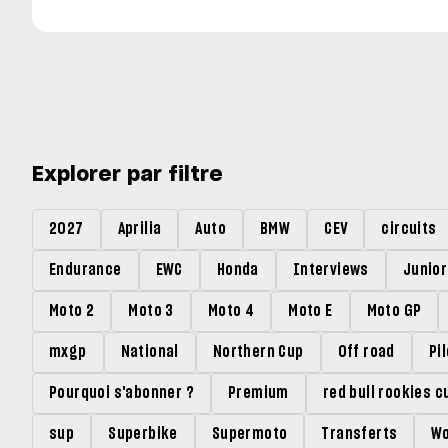
Explorer par filtre
2027
Aprilia
Auto
BMW
CEV
circuits
Endurance
EWC
Honda
Interviews
Junio
Moto 2
Moto 3
Moto 4
Moto E
Moto GP
mxgp
National
Northern Cup
Off road
Pi
Pourquoi s'abonner ?
Premium
red bull rookies c
sup
Superbike
Supermoto
Transferts
Wo