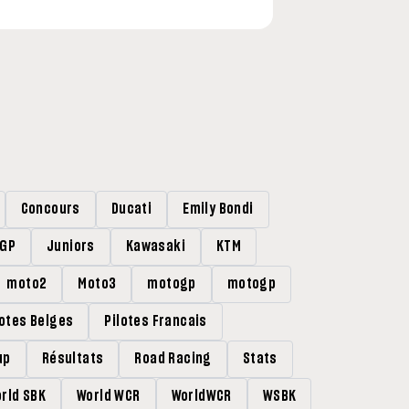
Concours
Ducati
Emily Bondi
rGP
Juniors
Kawasaki
KTM
moto2
Moto3
motogp
motogp
lotes Belges
Pilotes Francais
up
Résultats
Road Racing
Stats
rld SBK
World WCR
WorldWCR
WSBK