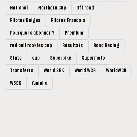
National
Northern Cup
Off road
Pilotes Belges
Pilotes Francais
Pourquoi s'abonner ?
Premium
red bull rookies cup
Résultats
Road Racing
Stats
sup
Superbike
Supermoto
Transferts
World SBK
World WCR
WorldWCR
WSBK
Yamaha