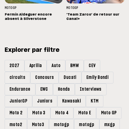
MOTOGP
MOTOGP
Fermín Aldeguer encore
'Team Zarco' de retour sur
absent à Silverstone
Canal+
Explorer par filtre
2027
Aprilia
Auto
BMW
CEV
circuits
Concours
Ducati
Emily Bondi
Endurance
EWC
Honda
Interviews
JuniorGP
Juniors
Kawasaki
KTM
Moto 2
Moto 3
Moto 4
Moto E
Moto GP
moto2
Moto3
motogp
motogp
mxgp