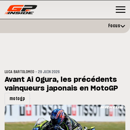
Focus
-
LUCA BARTOLOMEO
29 JUIN 2026
Avant Ai Ogura, les précédents
vainqueurs japonais en MotoGP
P
MOTO GP
stone : Horaires et
Zarco évite l'opération et vise 
motogp
amme du GP de Grande-
retour en septembre
gne