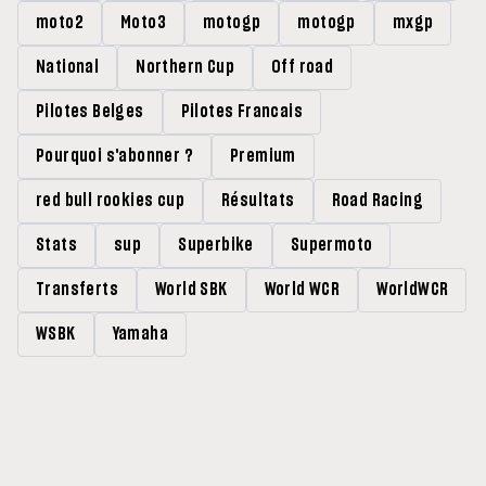
moto2
Moto3
motogp
motogp
mxgp
National
Northern Cup
Off road
Pilotes Belges
Pilotes Francais
Pourquoi s'abonner ?
Premium
red bull rookies cup
Résultats
Road Racing
Stats
sup
Superbike
Supermoto
Transferts
World SBK
World WCR
WorldWCR
WSBK
Yamaha