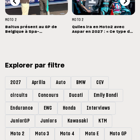
MOTO 2
MOTO 2
Baltus présent au GP de
Quiles ira en Moto2 avec
Belgique à Spa-
Aspar en 2027 : « Ce type de
Francorchamps
machine devrait me convenir
»
Explorer par filtre
2027
Aprilia
Auto
BMW
CEV
circuits
Concours
Ducati
Emily Bondi
Endurance
EWC
Honda
Interviews
JuniorGP
Juniors
Kawasaki
KTM
Moto 2
Moto 3
Moto 4
Moto E
Moto GP