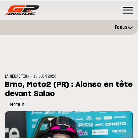
Focus
-
LA RÉDACTION
19 JUIN 2026
Brno, Moto2 (PR) : Alonso en tête
devant Salac
P
MOTO GP
stone : Horaires et
Zarco évite l'opération et vise 
Moto 2
amme du GP de Grande-
retour en septembre
gne