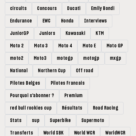
circuits
Concours
Ducati
Emily Bondi
Endurance
EWC
Honda
Interviews
JuniorGP
Juniors
Kawasaki
KTM
Moto 2
Moto 3
Moto 4
Moto E
Moto GP
moto2
Moto3
motogp
motogp
mxgp
National
Northern Cup
Off road
Pilotes Belges
Pilotes Francais
Pourquoi s'abonner ?
Premium
red bull rookies cup
Résultats
Road Racing
Stats
sup
Superbike
Supermoto
Transferts
World SBK
World WCR
WorldWCR