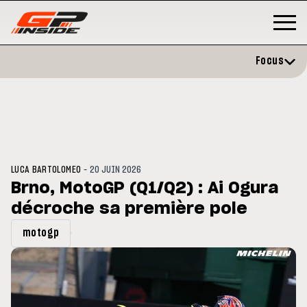
Focus
-
LUCA BARTOLOMEO
20 JUIN 2026
Brno, MotoGP (Q1/Q2) : Ai Ogura
décroche sa première pole
GP
MOTO GP
rstone : Horaires et
Zarco évite l'opération et vise
motogp
amme du GP de Grande-
retour en septembre
agne