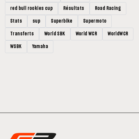
red bull rookies cup
Résultats
Road Racing
Stats
sup
Superbike
Supermoto
Transferts
World SBK
World WCR
WorldWCR
WSBK
Yamaha