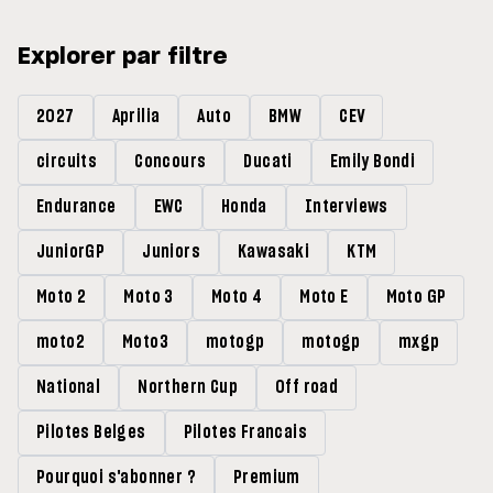
Explorer par filtre
2027
Aprilia
Auto
BMW
CEV
circuits
Concours
Ducati
Emily Bondi
Endurance
EWC
Honda
Interviews
JuniorGP
Juniors
Kawasaki
KTM
Moto 2
Moto 3
Moto 4
Moto E
Moto GP
moto2
Moto3
motogp
motogp
mxgp
National
Northern Cup
Off road
Pilotes Belges
Pilotes Francais
Pourquoi s'abonner ?
Premium