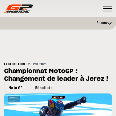
Focus
-
LA RÉDACTION
27 AVR. 2025
Championnat MotoGP :
Changement de leader à Jerez !
P
MOTOGP
/ MOTO GP
évite l'opération et vise un
Doublé Trackhouse en Sprint
Moto GP
Résultats
r en septembre