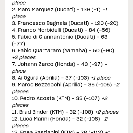
place
2. Marc Marquez (Ducati) - 139 (-1)
-1
place
3. Francesco Bagnaia (Ducati) - 120 (-20)
4. Franco Morbidelli (Ducati) - 84 (-56)
5. Fabio di Giannantonio (Ducati) - 63
(-77)
6. Fabio Quartararo (Yamaha) - 50 (-90)
+2 places
7. Johann Zarco (Honda) - 43 (-97)
-
place
8. Ai Ogura (Aprilia) - 37 (-103)
+1 place
9. Marco Bezzecchi (Aprilia) - 35 (-105)
-2
places
10. Pedro Acosta (KTM) - 33 (-107)
+2
places
11. Brad Binder (KTM) - 32 (-108)
+2 places
12. Luca Marini (Honda) - 32 (-108)
-2
places
13. Enea Bastianini (KTM) - 28 (-112)
+1