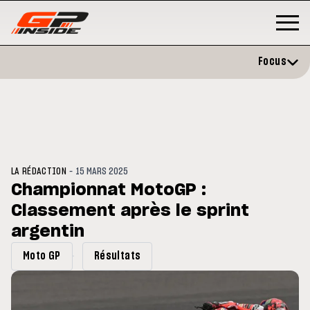
Focus
-
LA RÉDACTION
15 MARS 2025
Championnat MotoGP :
Classement après le sprint
GP
MOTO GP
rstone : Horaires et
argentin
Zarco évite l'opération et vise
amme du GP de Grande-
retour en septembre
agne
Moto GP
Résultats