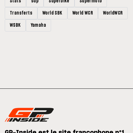
Stats
sup
Superbike
Supermoto
Transferts
World SBK
World WCR
WorldWCR
WSBK
Yamaha
GP-Inside est le site francophone n°1