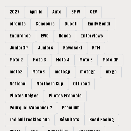
2027
Aprilia
Auto
BMW
CEV
circuits
Concours
Ducati
Emily Bondi
Endurance
EWC
Honda
Interviews
JuniorGP
Juniors
Kawasaki
KTM
Moto 2
Moto 3
Moto 4
Moto E
Moto GP
moto2
Moto3
motogp
motogp
mxgp
National
Northern Cup
Off road
Pilotes Belges
Pilotes Francais
Pourquoi s'abonner ?
Premium
red bull rookies cup
Résultats
Road Racing