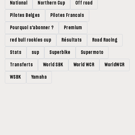
National
Northern Cup
Off road
Pilotes Belges
Pilotes Francais
Pourquoi s'abonner ?
Premium
red bull rookies cup
Résultats
Road Racing
Stats
sup
Superbike
Supermoto
Transferts
World SBK
World WCR
WorldWCR
WSBK
Yamaha