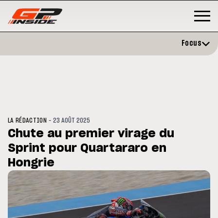
Focus
-
LA RÉDACTION
23 AOÛT 2025
Chute au premier virage du
Sprint pour Quartararo en
3
MOTO GP
s opéré avec succès de la
Hongrie
Silverstone : Horaires et
cule droite à Madrid
Programme du GP de Grande-
Bretagne