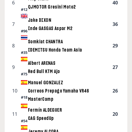
6
40
QJMOTOR Gresini Moto2
#12
Jake DIXON
7
36
Inde GASGAS Aspar M2
#96
Somkiat CHANTRA
8
29
IDEMITSU Honda Team Asia
#35
Albert ARENAS
9
27
Red Bull KTM Ajo
#75
Manuel GONZALEZ
10
26
Correos Prepago Yamaha VR46
#18
MasterCamp
Fermín ALDEGUER
11
20
CAG SpeedUp
#54
Jeremy ALCOBA