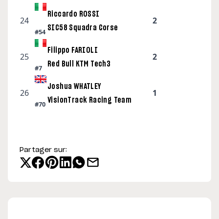
Riccardo ROSSI
24
2
SIC58 Squadra Corse
#54
Filippo FARIOLI
25
2
Red Bull KTM Tech3
#7
Joshua WHATLEY
26
1
VisionTrack Racing Team
#70
Partager sur: