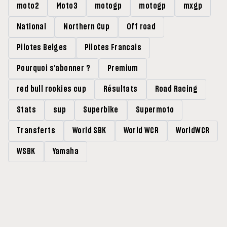
moto2
Moto3
motogp
motogp
mxgp
National
Northern Cup
Off road
Pilotes Belges
Pilotes Francais
Pourquoi s'abonner ?
Premium
red bull rookies cup
Résultats
Road Racing
Stats
sup
Superbike
Supermoto
Transferts
World SBK
World WCR
WorldWCR
WSBK
Yamaha