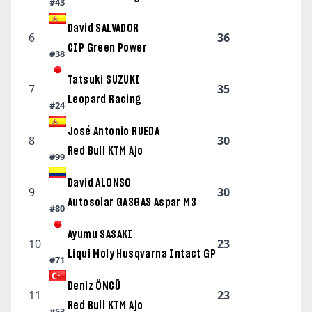
#43
David SALVADOR
6
36
CIP Green Power
#38
Tatsuki SUZUKI
7
35
Leopard Racing
#24
José Antonio RUEDA
8
30
Red Bull KTM Ajo
#99
David ALONSO
9
30
Autosolar GASGAS Aspar M3
#80
Ayumu SASAKI
10
23
Liqui Moly Husqvarna Intact GP
#71
Deniz ÖNCÜ
11
23
Red Bull KTM Ajo
#53