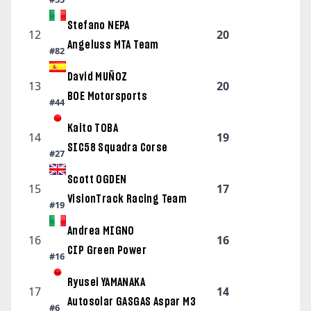
Stefano NEPA
12
20
Angeluss MTA Team
#82
David MUÑOZ
13
20
BOE Motorsports
#44
Kaito TOBA
14
19
SIC58 Squadra Corse
#27
Scott OGDEN
15
17
VisionTrack Racing Team
#19
Andrea MIGNO
16
16
CIP Green Power
#16
Ryusei YAMANAKA
17
14
Autosolar GASGAS Aspar M3
#6