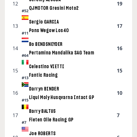
12
19
QJMOTOR Gresini Moto2
#52
Sergio GARCIA
13
17
Pons Wegow Los40
#11
Bo BENDSNEYDER
14
16
Pertamina Mandalika SAG Team
#64
Celestino VIETTI
15
15
Fantic Racing
#13
Darryn BINDER
16
10
Liqui Moly Husqvarna Intact GP
#15
Barry BALTUS
17
7
Fieten Olie Racing GP
#7
Joe ROBERTS