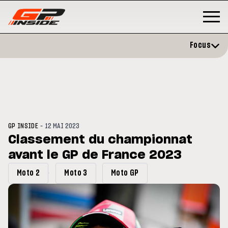
Focus
-
GP INSIDE
12 MAI 2023
Classement du championnat
avant le GP de France 2023
P
MOTO GP
stone : Horaires et
Zarco évite l'opération et vise 
Moto 2
Moto 3
Moto GP
amme du GP de Grande-
retour en septembre
gne