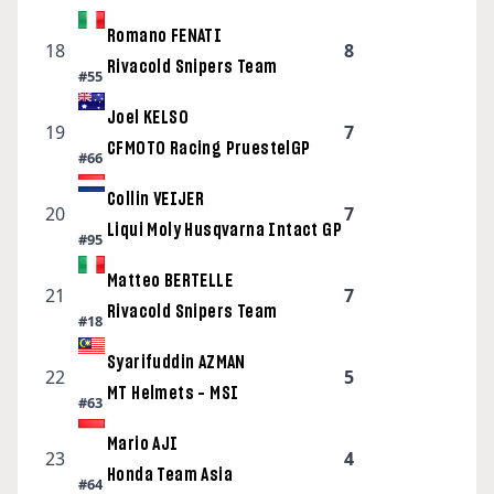
Romano FENATI
18
8
Rivacold Snipers Team
#55
Joel KELSO
19
7
CFMOTO Racing PruestelGP
#66
Collin VEIJER
20
7
Liqui Moly Husqvarna Intact GP
#95
Matteo BERTELLE
21
7
Rivacold Snipers Team
#18
Syarifuddin AZMAN
22
5
MT Helmets – MSI
#63
Mario AJI
23
4
Honda Team Asia
#64