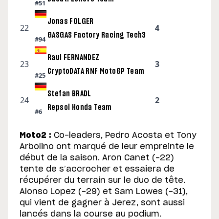
#51
Jonas FOLGER
22
4
GASGAS Factory Racing Tech3
#94
Raul FERNANDEZ
23
3
CryptoDATA RNF MotoGP Team
#25
Stefan BRADL
24
2
Repsol Honda Team
#6
Moto2 :
Co-leaders, Pedro Acosta et Tony
Arbolino ont marqué de leur empreinte le
début de la saison. Aron Canet (-22)
tente de s’accrocher et essaiera de
récupérer du terrain sur le duo de tête.
Alonso Lopez (-29) et Sam Lowes (-31),
qui vient de gagner à Jerez, sont aussi
lancés dans la course au podium.