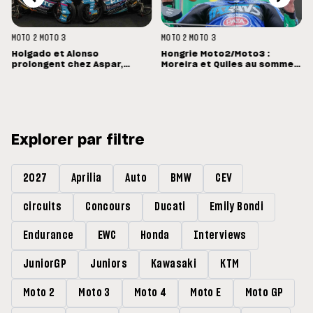
MOTO 2
MOTO 3
MOTO 2
MOTO 3
Holgado et Alonso
Hongrie Moto2/Moto3 :
prolongent chez Aspar,
Moreira et Quiles au sommet,
Quiles reste en Moto3 avec
Barry Baltus en Q1
Morelli
Explorer par filtre
2027
Aprilia
Auto
BMW
CEV
circuits
Concours
Ducati
Emily Bondi
Endurance
EWC
Honda
Interviews
JuniorGP
Juniors
Kawasaki
KTM
Moto 2
Moto 3
Moto 4
Moto E
Moto GP