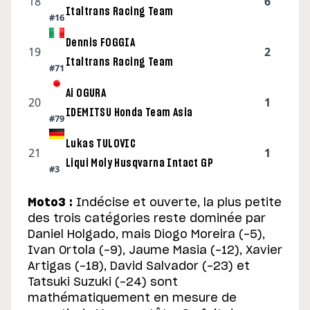
18
6
Italtrans Racing Team
#16
Dennis FOGGIA
19
2
Italtrans Racing Team
#71
Ai OGURA
20
1
IDEMITSU Honda Team Asia
#79
Lukas TULOVIC
21
1
Liqui Moly Husqvarna Intact GP
#3
Moto3 :
Indécise et ouverte, la plus petite
des trois catégories reste dominée par
Daniel Holgado, mais Diogo Moreira (-5),
Ivan Ortola (-9), Jaume Masia (-12), Xavier
Artigas (-18), David Salvador (-23) et
Tatsuki Suzuki (-24) sont
mathématiquement en mesure de