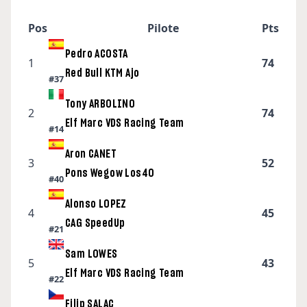
Pos
Pilote
Pts
Pedro ACOSTA
1
74
Red Bull KTM Ajo
#37
Tony ARBOLINO
2
74
Elf Marc VDS Racing Team
#14
Aron CANET
3
52
Pons Wegow Los40
#40
Alonso LOPEZ
4
45
CAG SpeedUp
#21
Sam LOWES
5
43
Elf Marc VDS Racing Team
#22
Filip SALAC