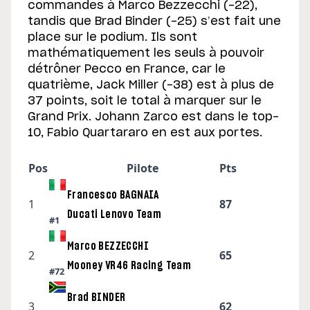
commandes à Marco Bezzecchi (-22),
tandis que Brad Binder (-25) s’est fait une
place sur le podium. Ils sont
mathématiquement les seuls à pouvoir
détrôner Pecco en France, car le
quatrième, Jack Miller (-38) est à plus de
37 points, soit le total à marquer sur le
Grand Prix. Johann Zarco est dans le top-
10, Fabio Quartararo en est aux portes.
Pos
Pilote
Pts
Francesco BAGNAIA
1
87
Ducati Lenovo Team
#1
Marco BEZZECCHI
2
65
Mooney VR46 Racing Team
#72
Brad BINDER
3
62