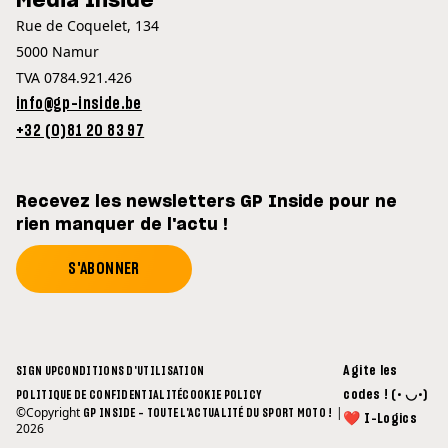
Media Inside
Rue de Coquelet, 134
5000 Namur
TVA 0784.921.426
info@gp-inside.be
+32 (0)81 20 83 97
Recevez les newsletters GP Inside pour ne
rien manquer de l'actu !
S'ABONNER
Agite les
SIGN UP
CONDITIONS D'UTILISATION
codes ! (• ◡•)
POLITIQUE DE CONFIDENTIALITÉ
COOKIE POLICY
©Copyright
|
GP INSIDE - TOUTE L'ACTUALITÉ DU SPORT MOTO !
❤ I-Logics
2026