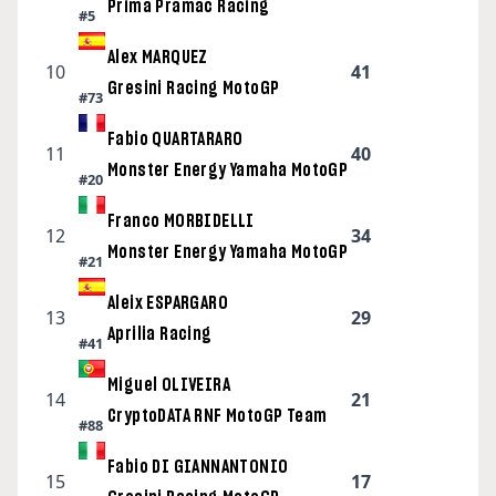
Prima Pramac Racing
#5
Alex MARQUEZ
10
41
Gresini Racing MotoGP
#73
Fabio QUARTARARO
11
40
Monster Energy Yamaha MotoGP
#20
Franco MORBIDELLI
12
34
Monster Energy Yamaha MotoGP
#21
Aleix ESPARGARO
13
29
Aprilia Racing
#41
Miguel OLIVEIRA
14
21
CryptoDATA RNF MotoGP Team
#88
Fabio DI GIANNANTONIO
15
17