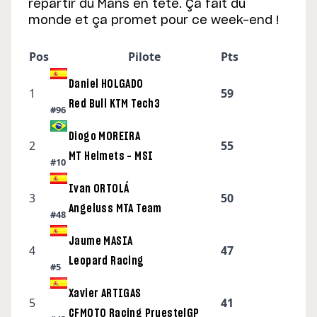
repartir du Mans en tête. Ça fait du
monde et ça promet pour ce week-end !
Pos
Pilote
Pts
Daniel HOLGADO
1
59
Red Bull KTM Tech3
#96
Diogo MOREIRA
2
55
MT Helmets – MSI
#10
Ivan ORTOLÁ
3
50
Angeluss MTA Team
#48
Jaume MASIA
4
47
Leopard Racing
#5
Xavier ARTIGAS
5
41
CFMOTO Racing PruestelGP