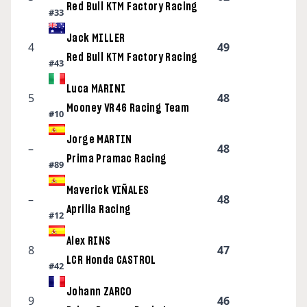
Red Bull KTM Factory Racing
#33
Jack MILLER
4
49
Red Bull KTM Factory Racing
#43
Luca MARINI
5
48
Mooney VR46 Racing Team
#10
Jorge MARTIN
–
48
Prima Pramac Racing
#89
Maverick VIÑALES
–
48
Aprilia Racing
#12
Alex RINS
8
47
LCR Honda CASTROL
#42
Johann ZARCO
9
46