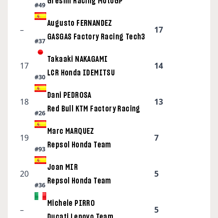
Gresini Racing MotoGP
#49
Augusto FERNANDEZ
–
17
GASGAS Factory Racing Tech3
#37
Takaaki NAKAGAMI
17
14
LCR Honda IDEMITSU
#30
Dani PEDROSA
18
13
Red Bull KTM Factory Racing
#26
Marc MARQUEZ
19
7
Repsol Honda Team
#93
Joan MIR
20
5
Repsol Honda Team
#36
Michele PIRRO
–
5
Ducati Lenovo Team