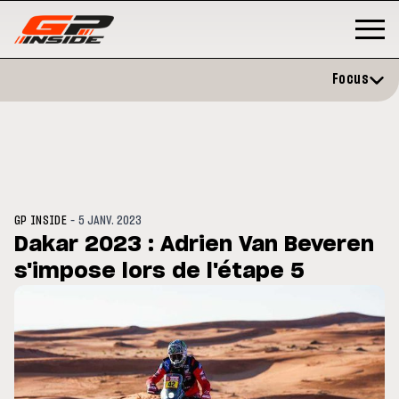
Focus
-
GP INSIDE
5 JANV. 2023
Dakar 2023 : Adrien Van Beveren
s'impose lors de l'étape 5
MOTO GP
s opéré avec succès de la
Silverstone : Horaires et
ule droite à Madrid
Programme du GP de Grande-
Bretagne