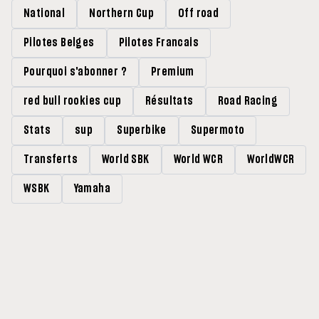
National
Northern Cup
Off road
Pilotes Belges
Pilotes Francais
Pourquoi s'abonner ?
Premium
red bull rookies cup
Résultats
Road Racing
Stats
sup
Superbike
Supermoto
Transferts
World SBK
World WCR
WorldWCR
WSBK
Yamaha