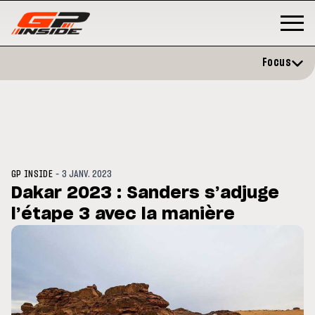
Focus
-
GP INSIDE
3 JANV. 2023
Dakar 2023 : Sanders s’adjuge
l’étape 3 avec la manière
GP
MOTO GP
rstone : Horaires et
Zarco évite l'opération et vise
amme du GP de Grande-
retour en septembre
agne