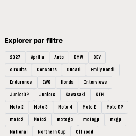
Explorer par filtre
2027
Aprilia
Auto
BMW
CEV
circuits
Concours
Ducati
Emily Bondi
Endurance
EWC
Honda
Interviews
JuniorGP
Juniors
Kawasaki
KTM
Moto 2
Moto 3
Moto 4
Moto E
Moto GP
moto2
Moto3
motogp
motogp
mxgp
National
Northern Cup
Off road