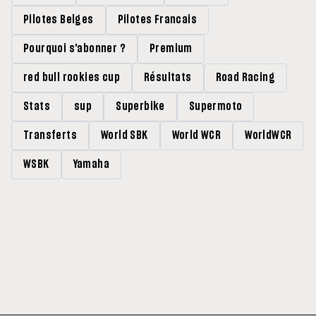
Pilotes Belges
Pilotes Francais
Pourquoi s'abonner ?
Premium
red bull rookies cup
Résultats
Road Racing
Stats
sup
Superbike
Supermoto
Transferts
World SBK
World WCR
WorldWCR
WSBK
Yamaha